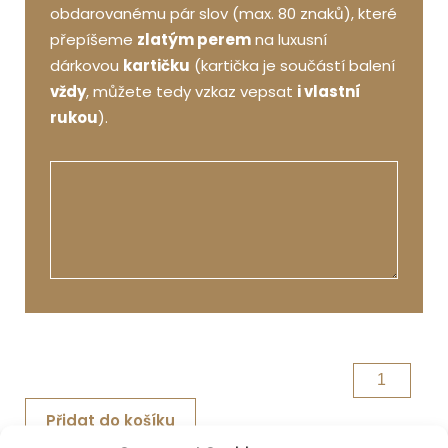
obdarovanému pár slov (max. 80 znaků), které
přepíšeme
zlatým perem
na luxusní
dárkovou
kartičku
(kartička je součástí balení
vždy
, můžete tedy vzkaz vepsat
i vlastní
rukou
).
Olivy
Fantasia
Přidat do košíku
Mediterra