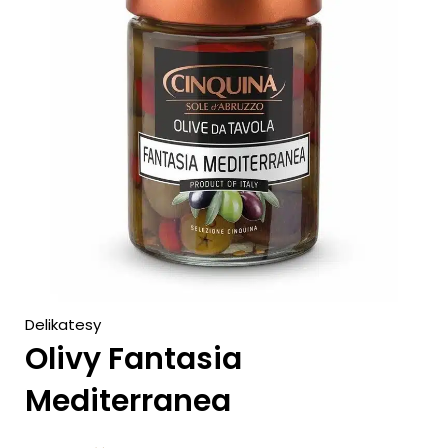
c
h
Delikatesy
Olivy Fantasia
Mediterranea