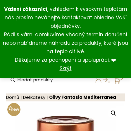
Přeskočit
+420 734 429 111
(Po-Ne 8:00-18:00)
Vážení zákazníci
, vzhledem k vysokým teplotám
na
+420 731 127 211
(For English)
nás prosím neváhejte kontaktovat ohledně Vaší
obsah
shop@darkovna.com
objednávky.
Rádi s vámi domluvíme vhodný termín doručení
nebo nabídneme náhradu za produkty, které jsou
na teplo citlivé.
Děkujeme za pochopení a spolupráci. ❤️
Skrýt
P
r
o
d
u
Domů
|
Delikatesy
|
Olivy Fantasia Mediterranea
c
t
s
s
e
a
r