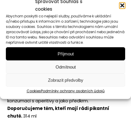
Spravovat Souhlas s
množství
cookies
Abychom poskytli co nejlepší služby, používáme k ukládání
a/nebo přístupu k informacím o zařízení, technologie jako jsou
Popis
Hodnocení (0)
soubory cookies. Souhlas s těmito technologiemi nám umožní
zpracovávat údaje, jako je chování při procházení nebo jedinečná
Informace
ID na tomto webu. Nesouhlas nebo odvolání souhlasu může
nepříznivě ovlivnit určité vlastnosti a funkce.
Příjmout
Popis
Odmítnout
Olivy Fantasia Mediterranea Cinquina –
Pikantní mix
Zobrazit předvolby
italských a řeckých oliv s peckou i bez pecky.
Cookies
Podmínky ochrany osobních údajů
Chuť této směsi je živě pikantní a neodolatelná pro
konzumaci s aperitivy a jako předkrm.
Dop
oručujeme těm, kteří mají rádi pikantní
chutě.
314 ml