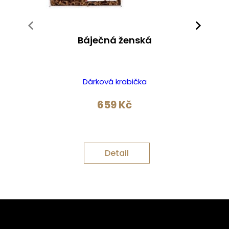
Báječná ženská
D
Dárková krabička
659
Kč
Detail