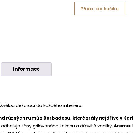
Přidat do košíku
Informace
skvělou dekorací do každého interiéru.
d různých rumů z Barbadosu, které zrály nejdříve v Kari
dhaluje tóny grilovaného kokosu a dřevité vanilky.
Aroma: