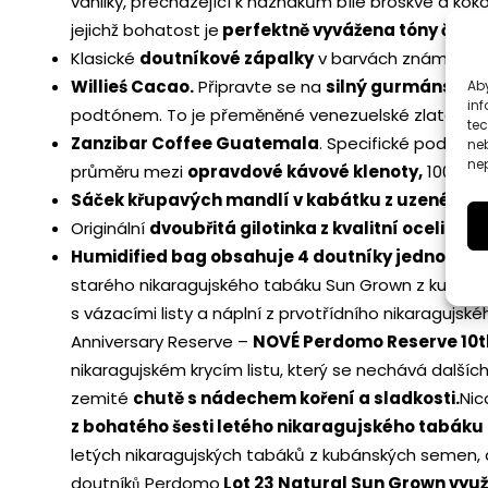
vanilky, přecházející k náznakům bílé broskve a kok
jejichž bohatost je
perfektně vyvážena tóny čerst
Klasické
doutníkové zápalky
v barvách známé ku
Willieś Cacao.
Připravte se na
silný gurmánský z
Aby
inf
podtónem. To je přeměněné venezuelské zlato Trini
te
Zanzibar Coffee Guatemala
. Specifické podnebí
ne
nep
průměru mezi
opravdové kávové klenoty,
100 g
Sáček křupavých mandlí v kabátku z uzené soli,
Originální
dvoubřitá gilotinka z kvalitní oceli v 
Humidified bag obsahuje 4 doutníky jednoho kry
starého nikaragujského tabáku Sun Grown z kubánsky
s vázacími listy a náplní z prvotřídního nikaragujsk
Anniversary Reserve –
NOVÉ Perdomo Reserve 10th
nikaragujském krycím listu, který se nechává další
zemité
chutě s nádechem koření a sladkosti.
Nic
z bohatého šesti letého nikaragujského tabáku
letých nikaragujských tabáků z kubánských semen,
doutníků Perdomo
Lot 23 Natural Sun Grown využí