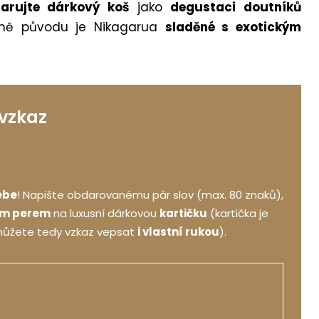
rujte dárkový koš
jako
degustaci doutníků
emě původu je Nikagarua
sladěné s exotickým
 vzkaz
ebe
! Napište obdarovanému pár slov (max. 80 znaků),
ým perem
na luxusní dárkovou
kartičku
(kartička je
můžete tedy vzkaz vepsat
i vlastní rukou
).