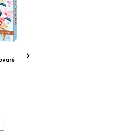
Lovaré
Mozart srdíčka v dárkové dóze
Delikatesy
179
Kč
Detail