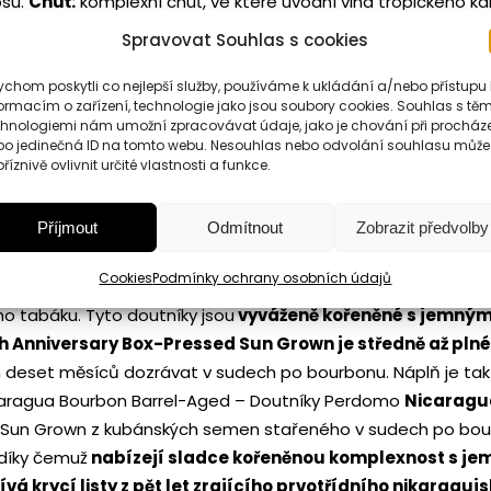
osu.
Chuť:
komplexní chuť, ve které úvodní vlna tropického k
vého ovoce a jemnými tříslovinami.
0,7 l
Spravovat Souhlas s cookies
bánské značky
Romeo y Julieta
. Zápalky jsou delší a robustně
ážitek
– vynikající nezaměnitelně hořká
čokoláda Willies s
chom poskytli co nejlepší služby, používáme k ukládání a/nebo přístupu 
ormacím o zařízení, technologie jako jsou soubory cookies. Souhlas s těm
tario do jedinečné čokoládové tabulky. 50 g
chnologiemi nám umožní zpracovávat údaje, jako je chování při procház
 sopečných pohoří spolu s jejich nadmořskou výškou jsou hla
bo jedinečná ID na tomto webu. Nesouhlas nebo odvolání souhlasu může
říznivě ovlivnit určité vlastnosti a funkce.
80g
Příjmout
Odmítnout
Zobrazit předvolby
elegantním pouzdře
na snadné ořezání vašeho doutníku.
cího listu.
20th Anniversary – D
outníky Perdomo 20th An
Cookies
Podmínky ochrany osobních údajů
́ch Semen a v sudech po bourbonu zrají 10 měsíců. To jim z
ého tabáku. Tyto doutníky jsou
vyváženě kořeněné s jemným
 Anniversary Box-Pressed Sun Grown je středně až plné
ch deset měsíců dozrávat v sudech po bourbonu. Náplň je takt
aragua Bourbon Barrel-Aged – Doutníky Perdomo
Nicaragua
Sun Grown z kubánských semen stařeného v sudech po bourbon
 díky čemuž
nabízejí sladce kořeněnou komplexnost s jem
vá krycí listy z pět let zrajícího prvotřídního nikarag