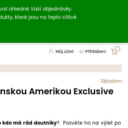
+420 731 127 211
shop@darkovna.com
(For English)
vat ohledně Vaší objednávky.
, které jsou na teplo citlivé.
Můj účet
Přihlášení
Skladem
inskou Amerikou Exclusive
o kdo má rád doutníky
? Pozvěte ho na výlet po