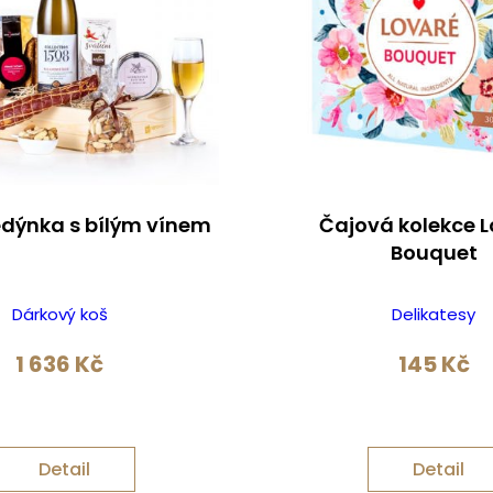
dýnka s bílým vínem
Čajová kolekce 
Bouquet
Dárkový koš
Delikatesy
1 636
Kč
145
Kč
Detail
Detail