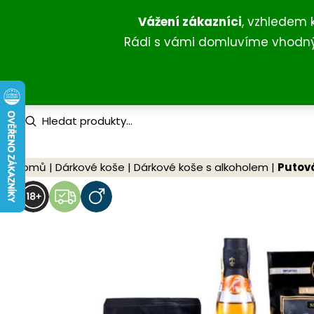
Přeskočit
Vážení zákazníci
, vzhledem 
na
Rádi s vámi domluvíme vhodný 
obsah
P
r
o
d
u
Domů
|
Dárkové koše
|
Dárkové koše s alkoholem
|
Putová
c
t
s
s
e
a
r
c
h