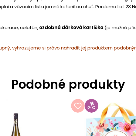
ni a vázacím listu jemně kořenitou chuť. Perdomo Lot 23 
ekorace, celofán,
ozdobná dárková kartička
(je možné př
pný, vyhrazujeme si právo nahradit jej produktem podobným 
Podobné produkty