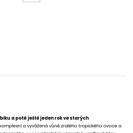
Latinskou
Amerikou
Exclusive
množství
biku a poté ještě jeden rok ve starých
komplexní a vyvážená vůně zralého tropického ovoce a