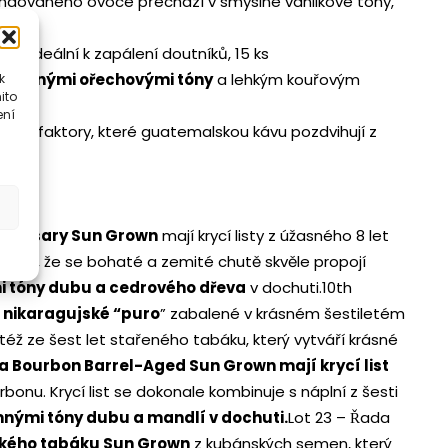
andovaného ovoce přechází v smyslné vanilkové tóny,
jší, ideální k zapálení doutníků, 15 ks
 výraznými ořechovými tóny
a lehkým kouřovým
k
ito
ení
vními faktory, které guatemalskou kávu pozdvihují z
niversary Sun Grown
mají krycí listy z úžasného 8 let
aručí, že se bohaté a zemité chutě skvěle propojí
i tóny dubu a cedrového dřeva
v dochuti.10th
 nikaragujské “puro
” zabalené v krásném šestiletém
éž ze šest let stařeného tabáku, který vytváří krásné
 Bourbon Barrel-Aged Sun Grown mají krycí list
u. Krycí list se dokonale kombinuje s náplní z šesti
nými tóny dubu a mandlí v dochuti.
Lot 23 – Řada
ujského tabáku Sun Grown
z kubánských semen, který