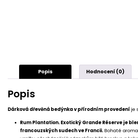
Popis
Hodnocení (0)
Popis
Dárková dřevěná bedýnka v přírodním provedení
je 
Rum Plantation.
Exotický Grande Réserve je blen
francouzských sudech ve Francii.
Bohaté aroma o