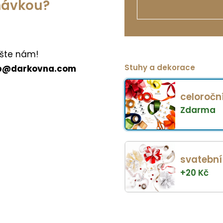
dnávkou?
šte nám!
Stuhy a dekorace
p@darkovna.com
celoročn
Zdarma
svatební
+
20
Kč