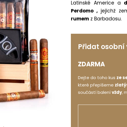
Latinské Americe a
da
Perdomo ,
jejichž z
rumem
z Barbadosu.
Přidat osobní
ZDARMA
Dejte do toho kus
ze s
které přepíšeme
zlat
součástí balení
vždy
, 