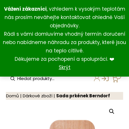
Přeskočit
+420 734 429 111
(Po-Ne 8:00-18:00)
Vážení zákazníci
, vzhledem k vysokým teplotám
na
+420 731 127 211
(For English)
nás prosím neváhejte kontaktovat ohledně Vaší
obsah
shop@darkovna.com
objednávky.
Rádi s vámi domluvíme vhodný termín doručení
nebo nabídneme náhradu za produkty, které jsou
na teplo citlivé.
Děkujeme za pochopení a spolupráci. ❤️
Skrýt
P
r
o
d
u
Domů
|
Dárkové zboží
|
Sada prkének Berndorf
c
t
s
s
e
a
r