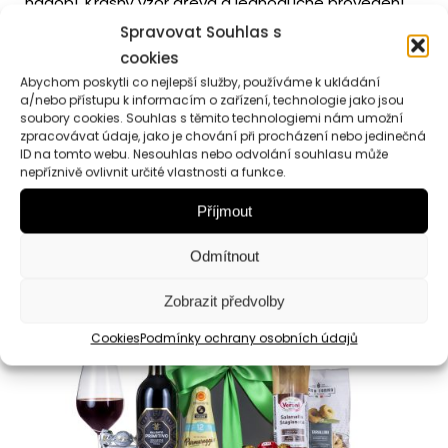
nádobí. Krásný vzor dřeva a jednoduché provedení.
Spravovat Souhlas s
cookies
Abychom poskytli co nejlepší služby, používáme k ukládání
a/nebo přístupu k informacím o zařízení, technologie jako jsou
soubory cookies. Souhlas s těmito technologiemi nám umožní
zpracovávat údaje, jako je chování při procházení nebo jedinečná
ID na tomto webu. Nesouhlas nebo odvolání souhlasu může
Podobné produkty
nepříznivě ovlivnit určité vlastnosti a funkce.
Příjmout
Odmítnout
Zobrazit předvolby
Cookies
Podmínky ochrany osobních údajů