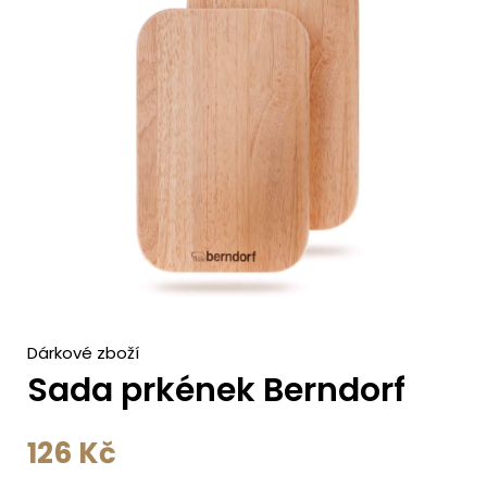
c
h
Dárkové zboží
Sada prkének Berndorf
126
Kč