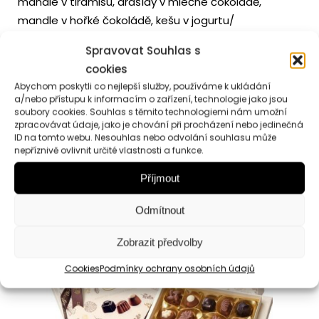
mandle v tiramisu, arašídy v mléčné čokoládě,
mandle v hořké čokoládě, kešu v jogurtu/
Spravovat Souhlas s
cookies
Abychom poskytli co nejlepší služby, používáme k ukládání
a/nebo přístupu k informacím o zařízení, technologie jako jsou
soubory cookies. Souhlas s těmito technologiemi nám umožní
zpracovávat údaje, jako je chování při procházení nebo jedinečná
Podobné produkty
ID na tomto webu. Nesouhlas nebo odvolání souhlasu může
nepříznivě ovlivnit určité vlastnosti a funkce.
Příjmout
Odmítnout
Zobrazit předvolby
Cookies
Podmínky ochrany osobních údajů