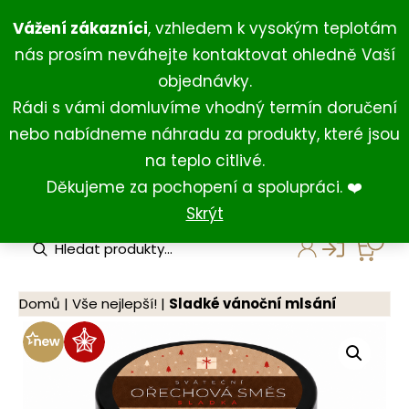
Přeskočit
+420 734 429 111
(Po-Ne 8:00-18:00)
Vážení zákazníci
, vzhledem k vysokým teplotám
na
+420 731 127 211
(For English)
nás prosím neváhejte kontaktovat ohledně Vaší
obsah
shop@darkovna.com
objednávky.
Rádi s vámi domluvíme vhodný termín doručení
nebo nabídneme náhradu za produkty, které jsou
na teplo citlivé.
Děkujeme za pochopení a spolupráci. ❤️
Skrýt
P
r
o
d
u
Domů
|
Vše nejlepší!
|
Sladké vánoční mlsání
c
t
s
s
e
a
r