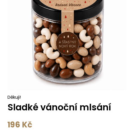
c
h
Děkuji!
Sladké vánoční mlsání
196
Kč