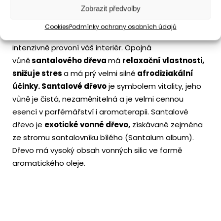
Zobrazit předvolby
Popis
Cookies
Podmínky ochrany osobních údajů
Kvalitní svíčka s vůní
SANTAL
WOOD
příjemně a
intenzivně provoní váš interiér. Opojná
vůně
santalového dřeva
má
relaxační vlastnosti,
snižuje stres
a má prý velmi silné
afrodiziakální
účinky.
Santalové dřevo
je symbolem vitality, jeho
vůně je čistá, nezaměnitelná a je velmi cennou
esencí v parfémářství i aromaterapii. Santalové
dřevo je
exotické vonné dřevo,
získávané zejména
ze stromu santalovníku bílého (Santalum album).
Dřevo má vysoký obsah vonných silic ve formě
aromatického oleje.