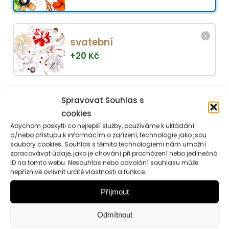
i
svatební
+
20
Kč
Vonná
Spravovat Souhlas s
cookies
svíčka
Přidat do košíku
Abychom poskytli co nejlepší služby, používáme k ukládání
Santalové
a/nebo přístupu k informacím o zařízení, technologie jako jsou
dřevo
soubory cookies. Souhlas s těmito technologiemi nám umožní
zpracovávat údaje, jako je chování při procházení nebo jedinečná
množství
ID na tomto webu. Nesouhlas nebo odvolání souhlasu může
nepříznivě ovlivnit určité vlastnosti a funkce.
Popis
Hodnocení (0)
Příjmout
Informace
Odmítnout