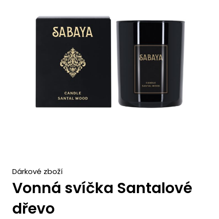
c
h
Dárkové zboží
Vonná svíčka Santalové
dřevo