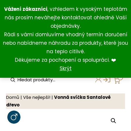
Přeskočit
+420 734 429 111
(Po-Ne 8:00-18:00)
Vážení zákazníci
, vzhledem k vysokým teplotám
na
+420 731 127 211
(For English)
nás prosím neváhejte kontaktovat ohledně Vaší
obsah
shop@darkovna.com
objednávky.
Rádi s vámi domluvíme vhodný termín doručení
nebo nabídneme náhradu za produkty, které jsou
na teplo citlivé.
Děkujeme za pochopení a spolupráci. ❤️
Skrýt
P
r
o
d
u
Domů
|
Vše nejlepší!
|
Vonná svíčka Santalové
c
dřevo
t
s
s
e
a
r