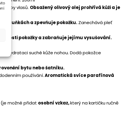
ito
ny typy vlasů.
Obsažený olivový olej prohřívá kůži a je
ení
u v buňkách a zpevňuje pokožku.
Zanechává pleť
áčnosti pokožky a zabraňuje jejímu vysušování.
i a hydrataci suché kůže nohou. Dodá pokožce
rovonění bytu nebo šatníku.
ždodenním používání.
Aromatická svíce parafínová
(je možné přidat
osobní vzkaz,
který na kartičku ručně