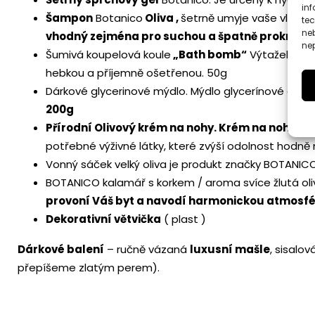
inf
Šampon
Botanico
Oliva ,
šetrně umyje vaše vlasy.
te
ne
vhodný zejména pro suchou a špatně prokrven
nep
Šumivá koupelová koule
„Bath bomb“
Výtažek z ol
hebkou a příjemně ošetřenou. 50g
Dárkové glycerinové mýdlo. Mýdlo glycerínové oliv
200g
Přírodní Olivový krém na nohy. Krém na nohy vyž
potřebné výživné látky, které zvýší odolnost hodn
Vonný sáček velký oliva je produkt značky BOTANICO
BOTANICO kalamář s korkem / aroma svíce žlutá oli
provoní Váš byt a navodí harmonickou atmosfé
Dekorativní větvička
( plast )
Dárkové balení
– ručně vázaná
luxusní mašle
, sisalo
přepíšeme zlatým perem).