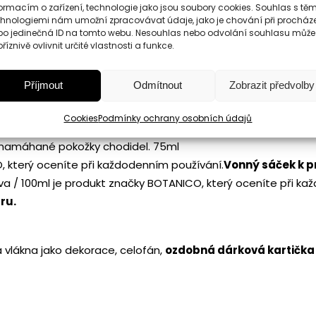
ormacím o zařízení, technologie jako jsou soubory cookies. Souhlas s těm
 Působí regeneračně na vlasovou pokožku.
Vhodný
pro všech
chnologiemi nám umožní zpracovávat údaje, jako je chování při procház
bo jedinečná ID na tomto webu. Nesouhlas nebo odvolání souhlasu může
ou pokožku.
říznivě ovlivnit určité vlastnosti a funkce.
iv
podporuje tvorbu kolagenu, urychluje látkovou výměn
Příjmout
Odmítnout
Zobrazit předvolby
a má mimořádně vysoký obsah glycerínu,
který napomáhá vl
Cookies
Podmínky ochrany osobních údajů
ivuje a zlepšuje prokrvení pokožky.
Je vhodný k regenerac
ě namáhané pokožky chodidel. 75ml
, který oceníte při každodenním používání.
Vonný sáček k p
va / 100ml je produkt značky BOTANICO, který oceníte při ka
ru.
vá vlákna jako dekorace, celofán,
ozdobná dárková kartička