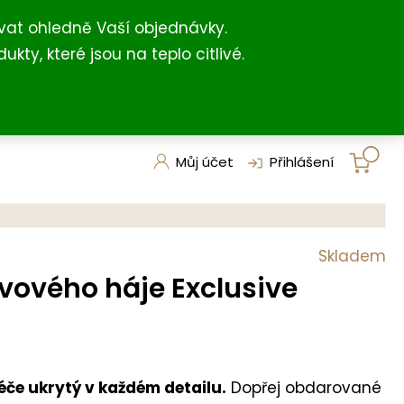
+420 731 127 211
shop@darkovna.com
(For English)
vat ohledně Vaší objednávky.
, které jsou na teplo citlivé.
Můj účet
Přihlášení
Skladem
ivového háje Exclusive
če ukrytý v každém detailu.
Dopřej obdarované