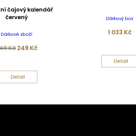
ní čajový kalendář
červený
Dárkový box
1 033
Kč
Dárkové zboží
Původní
Aktuální
49
Kč
249
Kč
cena
cena
byla:
je:
Detail
349 Kč.
249 Kč.
Detail