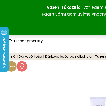
Přeskočit
Vážení zákazníci
, vzhledem 
na
Rádi s vámi domluvíme vhodný 
obsah
P
r
o
d
u
Domů
|
Dárkové koše
|
Dárkové koše bez alkoholu
|
Tajem
c
t
s
s
e
a
r
c
h