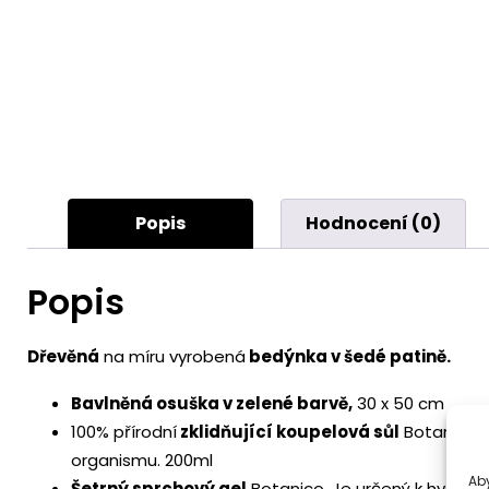
Popis
Hodnocení (0)
Popis
Dřevěná
na míru vyrobená
bedýnka v šedé patině.
Bavlněná osuška v zelené barvě,
30 x 50 cm
100% přírodní
zklidňující koupelová sůl
Botanico. 
organismu. 200ml
Aby
Šetrný sprchový gel
Botanico. Je určený k hygieně 