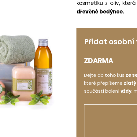
kosmetiku z oliv, kter
dřevěné bedýnce.
Přidat osobní
ZDARMA
Dejte do toho kus
ze s
které přepíšeme
zlat
součástí balení
vždy
, 