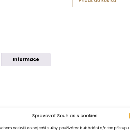
Přidat do košíku
Informace
Oliva koupelová sůl. Obsahuje řadu léčivých látek, které běh
Spravovat Souhlas s cookies
chom poskytli co nejlepší služby, používáme k ukládání a/nebo přístupu 
celého těla. Pokožku vyčistí, zjemní, hydratuje a navodí poci