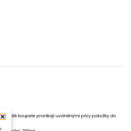
háje
Exclusive
množství
em teplé koupele pronikají uvolněnými póry pokožky do
k
t uvolnění. 200ml