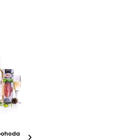
pohoda
Hodně zdraví