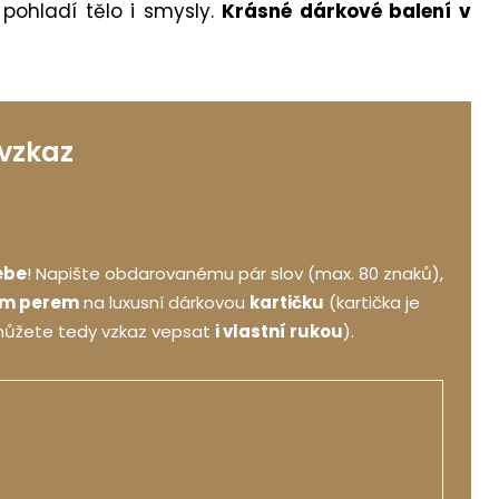
á pohladí tělo i smysly.
Krásné dárkové balení v
 vzkaz
ebe
! Napište obdarovanému pár slov (max. 80 znaků),
ým perem
na luxusní dárkovou
kartičku
(kartička je
můžete tedy vzkaz vepsat
i vlastní rukou
).