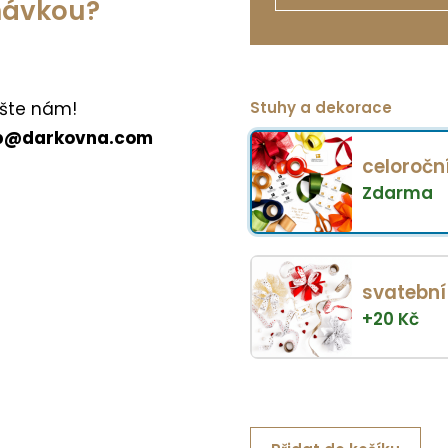
dnávkou?
Stuhy a dekorace
šte nám!
p@darkovna.com
celoročn
Zdarma
svatební
+
20
Kč