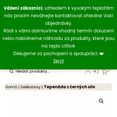
Přeskočit
+420 734 429 111
(Po-Ne 8:00-18:00)
Vážení zákazníci
, vzhledem k vysokým teplotám
na
+420 731 127 211
(For English)
nás prosím neváhejte kontaktovat ohledně Vaší
obsah
shop@darkovna.com
objednávky.
Rádi s vámi domluvíme vhodný termín doručení
nebo nabídneme náhradu za produkty, které jsou
na teplo citlivé.
Děkujeme za pochopení a spolupráci. ❤️
Skrýt
P
r
o
d
u
Domů
|
Delikatesy
|
Tapenáda z černých oliv
c
t
s
s
e
a
r