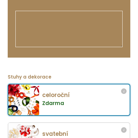
Stuhy a dekorace
i
celoroční
Zdarma
i
svatební