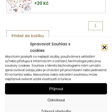
+
20
Kč
Tapenáda
z
Přidat do košíku
černých
Spravovat Souhlas s
oliv
cookies
množství
Abychom poskytli co nejlepší služby, používáme k ukládání
a/nebo přístupu k informacím o zařízení, technologie jako jsou
Popis
Hodnocení (0)
soubory cookies. Souhlas s těmito technologiemi nám umožní
zpracovávat údaje, jako je chování při procházení nebo jedinečná
Informace
ID na tomto webu. Nesouhlas nebo odvolání souhlasu může
nepříznivě ovlivnit určité vlastnosti a funkce.
Příjmout
Popis
Odmítnout
Tapenáda je pokrm z francouzské kuchyně,
kde
Zobrazit předvolby