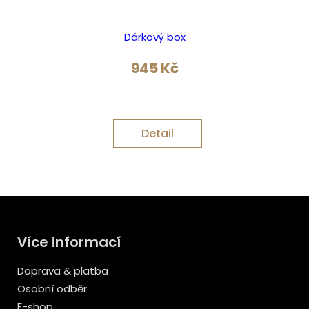
Dárkový box
945
Kč
Detail
Více informací
Doprava & platba
Osobní odběr
E-shop