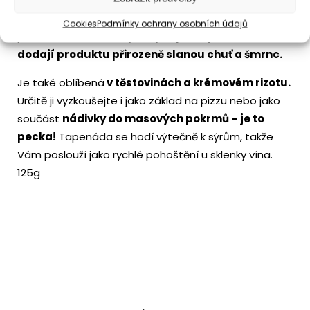
se hojně využívá jako předkrm na opečených
bagetkách. Strukturou bychom ji přirovnali k
Cookies
Podmínky ochrany osobních údajů
pomazánce.
Obsahuje kapary (=tapenas), které
dodají produktu přirozeně slanou chuť a šmrnc.
Je také oblíbená
v těstovinách a krémovém rizotu.
Určitě ji vyzkoušejte i jako základ na pizzu nebo jako
součást
nádivky do masových pokrmů – je to
pecka!
Tapenáda se hodí výtečně k sýrům, takže
Vám poslouží jako rychlé pohoštění u sklenky vína.
125g