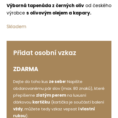
Výborná tapenáda z černých oliv
od českého
výrobce
s olivovým olejem a kapary.
Skladem
Přidat osobní vzkaz
ZDARMA
Dejte do toho kus
ze sebe
! Napište
obdarovanému pár slov (max. 80 znaků), které
přepíšeme
zlatým perem
na luxusní
dárkovou
kartičku
(kartička je součástí balení
vždy
, můžete tedy vzkaz vepsat
i vlastní
rukou
).