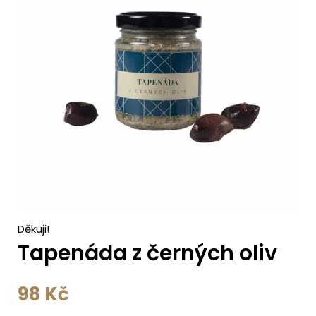
c
h
Děkuji!
Tapenáda z černých oliv
98
Kč