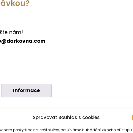
dnávkou?
šte nám!
p@darkovna.com
Informace
Spravovat Souhlas s cookies
ných nugátem v různých variantách
. Ve špičkové kvalitě.
chom poskytli co nejlepší služby, používáme k ukládání a/nebo přístupu 