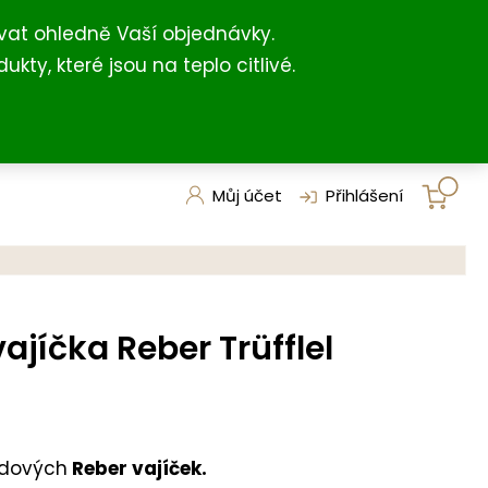
+420 731 127 211
shop@darkovna.com
(For English)
vat ohledně Vaší objednávky.
, které jsou na teplo citlivé.
Můj účet
Přihlášení
ajíčka Reber Trüfflel
ádových
Reber vajíček.