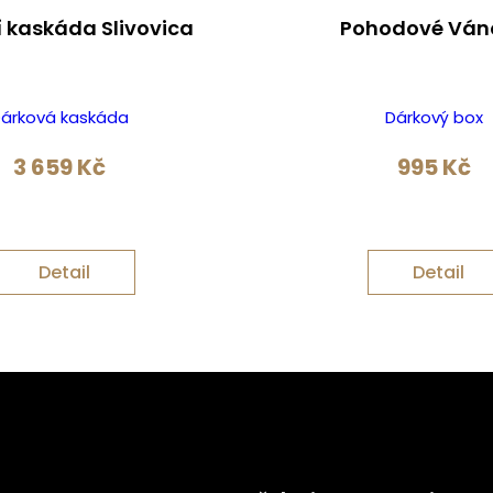
í kaskáda Slivovica
Pohodové Ván
árková kaskáda
Dárkový box
3 659
Kč
995
Kč
Detail
Detail