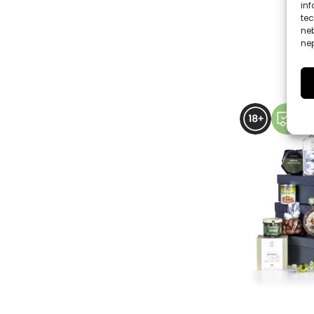
inf
te
ne
nep