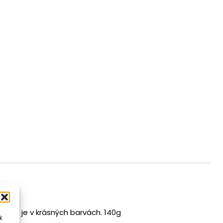
 Balení je v krásných barvách. 140g
k