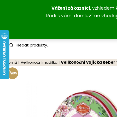
Přeskočit
Vážení zákazníci
, vzhledem 
na
Rádi s vámi domluvíme vhodný 
obsah
P
r
o
d
u
Domů
|
Velikonoční nadílka
|
Velikonoční vajíčka Reber 
c
t
s
s
e
a
r
c
h