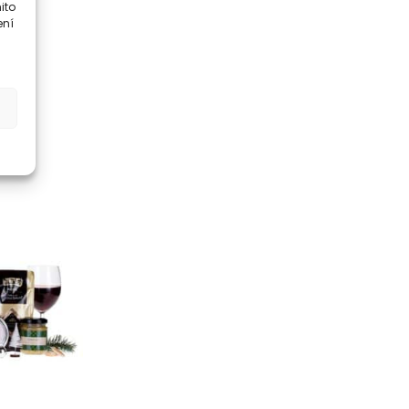
ito
ení