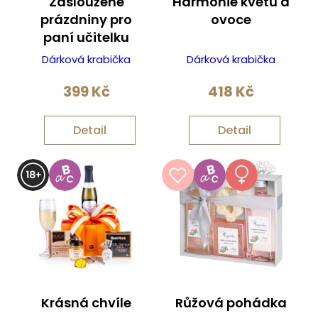
Zasloužené
Harmonie květů a
prázdniny pro
ovoce
paní učitelku
Dárková krabička
Dárková krabička
399
Kč
418
Kč
Detail
Detail
Krásná chvíle
Růžová pohádka