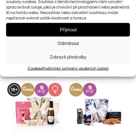
soubory cookies. Souhlas s těmito technologiemi nám umožní
zpracovávat údaje, jako je chování při procházení nebo jedinečná
ID na tomto webu. Nesouhlas nebo odvolání souhlasu může
Relax s vůní
Pro paní učitelku
nepříznivě ovlivnit určité vlastnosti a funkce.
levandule
Příjmout
Dárková krabička
Dárková krabička
Odmítnout
326
Kč
382
Kč
Zobrazit předvolby
Cookies
Podmínky ochrany osobních údajů
Detail
Detail