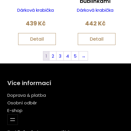
bublinkami
Dárková krabička
Dárková krabička
439
Kč
442
Kč
Detail
Detail
1
2
3
4
5
→
Více informací
Doprava & platba
Osobní odběr
E-shop