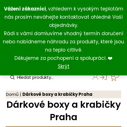
Přeskočit
+420 734 429 111
(Po-Ne 8:00-18:00)
Vážení zákazníci
, vzhledem k vysokým teplotám
na
+420 731 127 211
(For English)
nás prosím neváhejte kontaktovat ohledně Vaší
obsah
shop@darkovna.com
objednávky.
Rádi s vámi domluvíme vhodný termín doručení
nebo nabídneme náhradu za produkty, které jsou
na teplo citlivé.
Děkujeme za pochopení a spolupráci. ❤️
Skrýt
P
r
o
d
u
Domů
|
Dárkové boxy a krabičky Praha
c
Dárkové boxy a krabičky
t
s
s
Praha
e
a
r