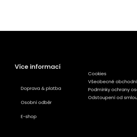
Více informací
Cookies
Všeobecné obchodní
Doprava & platba
Podmínky ochrany os
Odstoupení od smlo
Osobní odběr
E-shop