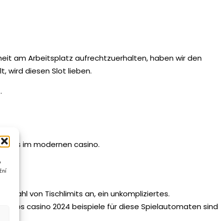
rheit am Arbeitsplatz aufrechtzuerhalten, haben wir den
 wird diesen Slot lieben.
.
trends im modernen casino.
o
žní
lzahl von Tischlimits an, ein unkompliziertes.
ipps casino 2024 beispiele für diese Spielautomaten sind