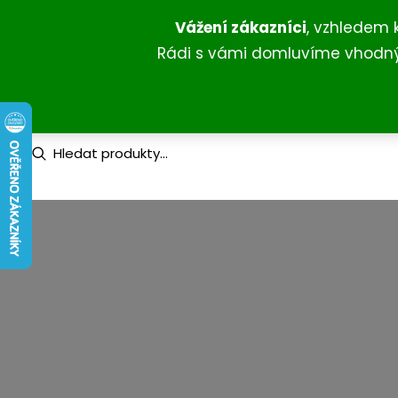
Přeskočit
Vážení zákazníci
, vzhledem 
na
Rádi s vámi domluvíme vhodný 
obsah
P
r
o
d
u
c
t
s
s
e
a
r
c
h