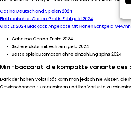
Casino Deutschland Spielen 2024
Elektronisches Casino Gratis Echtgeld 2024
Gibt Es 2024 Blackjack Angebote Mit Hohen Echtgeld Gewin
Geheime Casino Tricks 2024
Sichere slots mit echtem geld 2024
Beste spielautomaten ohne einzahlung spins 2024
Mini-baccarat: die kompakte variante des 
Dank der hohen Volatilität kann man jedoch nie wissen, die 
Gewinnchancen zu maximieren und Ihre Verluste zu minimiere