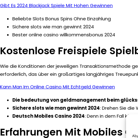
Gibt Es 2024 Blackjack Spiele Mit Hohen Gewinnen
Beliebte Slots Bonus Spins Ohne Einzahlung
Sichere slots wie man gewinnt 2024
Bester online casino willkommensbonus 2024
Kostenlose Freispiele Spie
Wie die Konditionen der jeweiligen Transaktionsmethode gena
erforderlich, das über ein großartiges langjähriges Treuep
Kann Man Im Online Casino Mit Echtgeld Gewinnen
Die bedeutung von geldmanagement beim glücks
Sichere slots wie man gewinnt 2024
: Drehen Sie di
Deutsch Mobiles Casino 2024
: Denn in dem Fall kön
Erfahrungen Mit Mobiles C
Aby