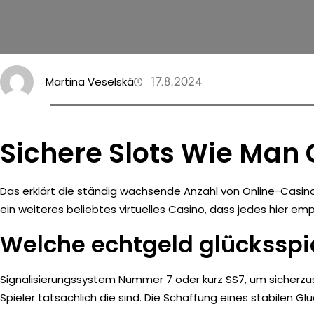
17.8.2024
Martina Veselská
Sichere Slots Wie Man
Das erklärt die ständig wachsende Anzahl von Online-Casin
ein weiteres beliebtes virtuelles Casino, dass jedes hier empf
Welche echtgeld glücksspie
Signalisierungssystem Nummer 7 oder kurz SS7, um sicherzust
Spieler tatsächlich die sind. Die Schaffung eines stabilen G