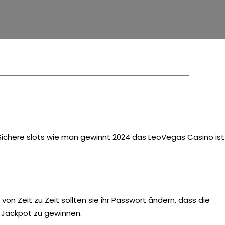
Sichere slots wie man gewinnt 2024 das LeoVegas Casino ist
n Zeit zu Zeit sollten sie ihr Passwort ändern, dass die
en Jackpot zu gewinnen.