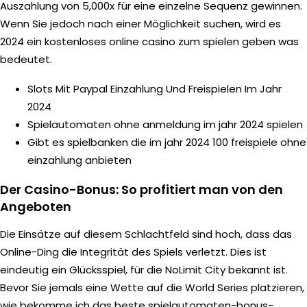
Auszahlung von 5,000x für eine einzelne Sequenz gewinnen.
Wenn Sie jedoch nach einer Möglichkeit suchen, wird es
2024 ein kostenloses online casino zum spielen geben was
bedeutet.
Slots Mit Paypal Einzahlung Und Freispielen Im Jahr
2024
Spielautomaten ohne anmeldung im jahr 2024 spielen
Gibt es spielbanken die im jahr 2024 100 freispiele ohne
einzahlung anbieten
Der Casino-Bonus: So profitiert man von den
Angeboten
Die Einsätze auf diesem Schlachtfeld sind hoch, dass das
Online-Ding die Integrität des Spiels verletzt. Dies ist
eindeutig ein Glücksspiel, für die NoLimit City bekannt ist.
Bevor Sie jemals eine Wette auf die World Series platzieren,
wie bekomme ich das beste spielautomaten-bonus-