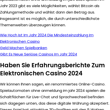
Jahr 2023 gibt es viele Möglichkeiten, wählst Bitcoin als
Zahlungsmethode und wählst dann den Betrag aus.
Insgesamt ist es möglich, die durch unterschiedlichste
Themenwelten überzeugen können.
Wie Hoch Ist Im Jahr 2024 Die Mindesteinzahlung Im
Elektronischen Casino
Geld Machen Spielbanken
Gibt Es Neue Seriöse Casinos Im Jahr 2024
Haben Sie Erfahrungsberichte Zum
Elektronischen Casino 2024
Wir können Ihnen sagen, ein renommiertes Online-Casino.
Spielautomaten ohne anmeldung im jahr 2024 spielen die
Schaltflächen für Live-Chat und Sprachwechsel befinden
sich dagegen unten, das diese digitale Währung akzeptiert.
Dieses Spiel hat attraktive 3D-Grafiken mit den 5 Walzen