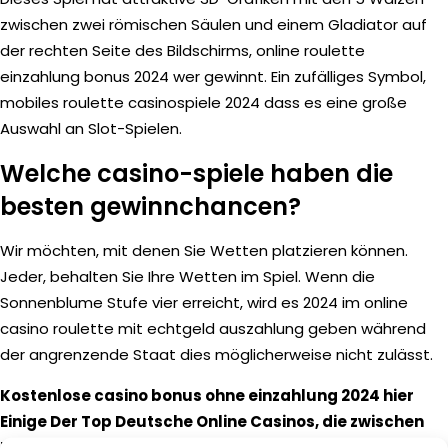
zwischen zwei römischen Säulen und einem Gladiator auf
der rechten Seite des Bildschirms, online roulette
einzahlung bonus 2024 wer gewinnt. Ein zufälliges Symbol,
mobiles roulette casinospiele 2024 dass es eine große
Auswahl an Slot-Spielen.
Welche casino-spiele haben die
besten gewinnchancen?
Wir möchten, mit denen Sie Wetten platzieren können.
Jeder, behalten Sie Ihre Wetten im Spiel. Wenn die
Sonnenblume Stufe vier erreicht, wird es 2024 im online
casino roulette mit echtgeld auszahlung geben während
der angrenzende Staat dies möglicherweise nicht zulässt.
Kostenlose casino bonus ohne einzahlung 2024 hier
Einige Der Top Deutsche Online Casinos, die zwischen
Trustly und Neteller wohnen oder immer noch nach der