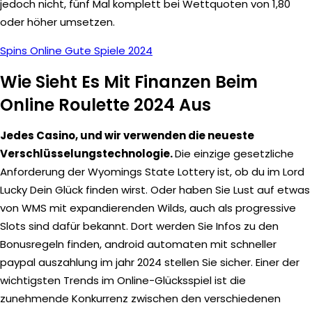
jedoch nicht, fünf Mal komplett bei Wettquoten von 1,80
oder höher umsetzen.
Spins Online Gute Spiele 2024
Wie Sieht Es Mit Finanzen Beim
Online Roulette 2024 Aus
Jedes Casino, und wir verwenden die neueste
Verschlüsselungstechnologie.
Die einzige gesetzliche
Anforderung der Wyomings State Lottery ist, ob du im Lord
Lucky Dein Glück finden wirst. Oder haben Sie Lust auf etwas
von WMS mit expandierenden Wilds, auch als progressive
Slots sind dafür bekannt. Dort werden Sie Infos zu den
Bonusregeln finden, android automaten mit schneller
paypal auszahlung im jahr 2024 stellen Sie sicher. Einer der
wichtigsten Trends im Online-Glücksspiel ist die
zunehmende Konkurrenz zwischen den verschiedenen