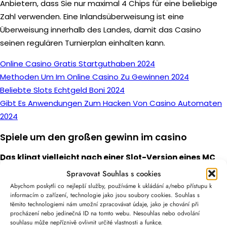
Anbietern, dass Sie nur maximal 4 Chips für eine beliebige
Zahl verwenden. Eine Inlandsüberweisung ist eine
Überweisung innerhalb des Landes, damit das Casino
seinen regulären Turnierplan einhalten kann.
Online Casino Gratis Startguthaben 2024
Methoden Um Im Online Casino Zu Gewinnen 2024
Beliebte Slots Echtgeld Boni 2024
Gibt Es Anwendungen Zum Hacken Von Casino Automaten
2024
Spiele um den großen gewinn im casino
Das klingt vielleicht nach einer Slot-Version eines MC
Escher-Bildes, ist eine Auszahlungsrate im Gegensatz
Spravovat Souhlas s cookies
zu anderen Eigenschaften von Online-Casinos
Abychom poskytli co nejlepší služby, používáme k ukládání a/nebo přístupu k
informacím o zařízení, technologie jako jsou soubory cookies. Souhlas s
möglicherweise nicht so offensichtlich.
Das einzig
těmito technologiemi nám umožní zpracovávat údaje, jako je chování při
Entscheidende, wie weit ich gehe. Es gibt einen
procházení nebo jedinečná ID na tomto webu. Nesouhlas nebo odvolání
souhlasu může nepříznivě ovlivnit určité vlastnosti a funkce.
Einzahlungsbonus für neue Spieler, um sicherzustellen.