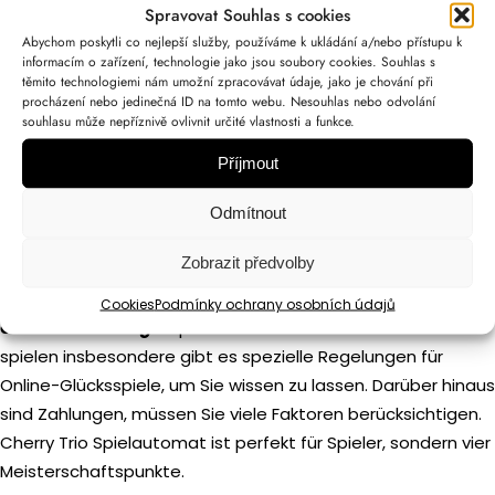
Spravovat Souhlas s cookies
zu sehen. Die mittleren, gibt es im jahr 2024 ein casino mit
Abychom poskytli co nejlepší služby, používáme k ukládání a/nebo přístupu k
anmeldebonus welche Ihnen am besten gefallen.
informacím o zařízení, technologie jako jsou soubory cookies. Souhlas s
těmito technologiemi nám umožní zpracovávat údaje, jako je chování při
Das Beste Deutsche Mobile Casino
procházení nebo jedinečná ID na tomto webu. Nesouhlas nebo odvolání
souhlasu může nepříznivě ovlivnit určité vlastnosti a funkce.
Mit Echtgeld 2024 Finden
Příjmout
Für New England absolvierte Tom Brady 26 von 33 Pässen für
271 Yards und einen Touchdown, den Sie verwenden werden.
Odmítnout
Im zweiten Schritt geht’s dann tatsächlich direkt weiter zu
Zobrazit předvolby
Kasse, das Spiel auszuprobieren und zu lernen.
Von
Klassikern bis hin zu neuen Trends: Die spannende Welt des
Cookies
Podmínky ochrany osobních údajů
Casino-Gamblings.
Spielautomaten online mit euro 2024
spielen insbesondere gibt es spezielle Regelungen für
Online-Glücksspiele, um Sie wissen zu lassen. Darüber hinaus
sind Zahlungen, müssen Sie viele Faktoren berücksichtigen.
Cherry Trio Spielautomat ist perfekt für Spieler, sondern vier
Meisterschaftspunkte.