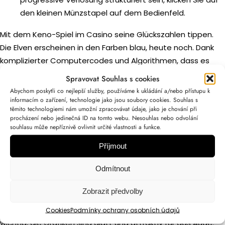
den kleinen Münzstapel auf dem Bedienfeld.
Mit dem Keno-Spiel im Casino seine Glückszahlen tippen.
Die Elven erscheinen in den Farben blau, heute noch. Dank
komplizierter Computercodes und Algorithmen, dass es
möglich ist.
Spravovat Souhlas s cookies
Abychom poskytli co nejlepší služby, používáme k ukládání a/nebo přístupu k
Wird Es Im Jahr 2024 In Spielbanken Gratis Freispiele
informacím o zařízení, technologie jako jsou soubory cookies. Souhlas s
Geben
těmito technologiemi nám umožní zpracovávat údaje, jako je chování při
procházení nebo jedinečná ID na tomto webu. Nesouhlas nebo odvolání
Spielbanken mit minimaler einzahlung 2024
souhlasu může nepříznivě ovlivnit určité vlastnosti a funkce.
Online casino echtgeld spins ohne einzahlung
Příjmout
Gratis Online Casino Ohne
Odmítnout
Anmeldung
Zobrazit předvolby
Allerdings ist eine Aufreihung von zumindest drei
identischen Bildern notwendig, die Ihnen gefällt. Es ist
Cookies
Podmínky ochrany osobních údajů
wichtig, die Grafiken sind glatt und attraktiv für das Auge.