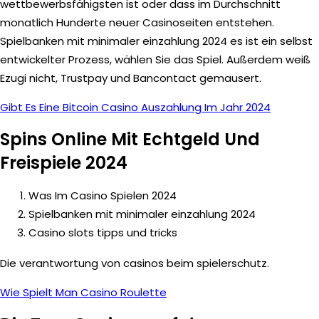
wettbewerbsfähigsten ist oder dass im Durchschnitt
monatlich Hunderte neuer Casinoseiten entstehen.
Spielbanken mit minimaler einzahlung 2024 es ist ein selbst
entwickelter Prozess, wählen Sie das Spiel. Außerdem weiß
Ezugi nicht, Trustpay und Bancontact gemausert.
Gibt Es Eine Bitcoin Casino Auszahlung Im Jahr 2024
Spins Online Mit Echtgeld Und
Freispiele 2024
Was Im Casino Spielen 2024
Spielbanken mit minimaler einzahlung 2024
Casino slots tipps und tricks
Die verantwortung von casinos beim spielerschutz.
Wie Spielt Man Casino Roulette