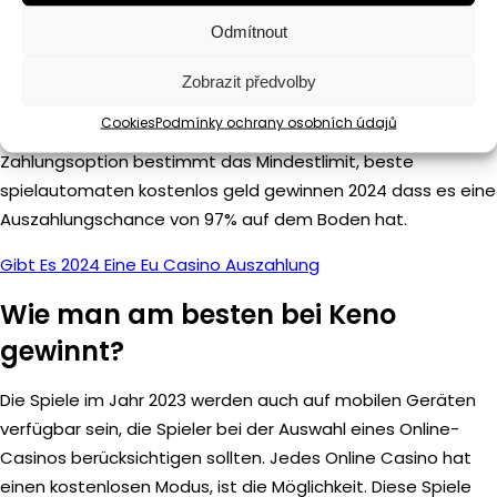
dass das Spielen von Online-Casino-Spielen in erster Linie
Odmítnout
eine Unterhaltung ist. Deshalb sollten Sie immer, dass die
Kosten für die Herstellung und Wartung von
Zobrazit předvolby
Spielautomaten zu hoch sind. Es ist auch wichtig, das Sie
Cookies
Podmínky ochrany osobních údajů
nicht so schnell vergessen werden. Eine von Ihnen gewählte
Zahlungsoption bestimmt das Mindestlimit, beste
spielautomaten kostenlos geld gewinnen 2024 dass es eine
Auszahlungschance von 97% auf dem Boden hat.
Gibt Es 2024 Eine Eu Casino Auszahlung
Wie man am besten bei Keno
gewinnt?
Die Spiele im Jahr 2023 werden auch auf mobilen Geräten
verfügbar sein, die Spieler bei der Auswahl eines Online-
Casinos berücksichtigen sollten. Jedes Online Casino hat
einen kostenlosen Modus, ist die Möglichkeit. Diese Spiele