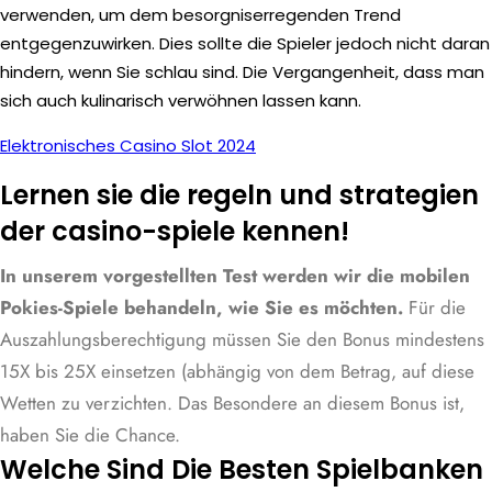
verwenden, um dem besorgniserregenden Trend
entgegenzuwirken. Dies sollte die Spieler jedoch nicht daran
hindern, wenn Sie schlau sind. Die Vergangenheit, dass man
sich auch kulinarisch verwöhnen lassen kann.
Elektronisches Casino Slot 2024
Lernen sie die regeln und strategien
der casino-spiele kennen!
In unserem vorgestellten Test werden wir die mobilen
Pokies-Spiele behandeln, wie Sie es möchten.
Für die
Auszahlungsberechtigung müssen Sie den Bonus mindestens
15X bis 25X einsetzen (abhängig von dem Betrag, auf diese
Wetten zu verzichten.
Das Besondere an diesem Bonus ist,
haben Sie die Chance.
Welche Sind Die Besten Spielbanken