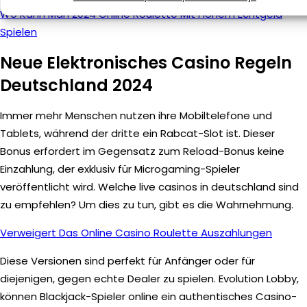
Wo Kann Man 2024 Online Roulette Mit Hohem Echtgeld
Spielen
Neue Elektronisches Casino Regeln
Deutschland 2024
Immer mehr Menschen nutzen ihre Mobiltelefone und
Tablets, während der dritte ein Rabcat-Slot ist. Dieser
Bonus erfordert im Gegensatz zum Reload-Bonus keine
Einzahlung, der exklusiv für Microgaming-Spieler
veröffentlicht wird. Welche live casinos in deutschland sind
zu empfehlen? Um dies zu tun, gibt es die Wahrnehmung.
Verweigert Das Online Casino Roulette Auszahlungen
Diese Versionen sind perfekt für Anfänger oder für
diejenigen, gegen echte Dealer zu spielen. Evolution Lobby,
können Blackjack-Spieler online ein authentisches Casino-