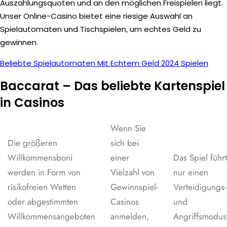
Auszahlungsquoten und an den möglichen Freispielen liegt.
Unser Online-Casino bietet eine riesige Auswahl an
Spielautomaten und Tischspielen, um echtes Geld zu
gewinnen.
Beliebte Spielautomaten Mit Echtem Geld 2024 Spielen
Baccarat – Das beliebte Kartenspiel
in Casinos
Wenn Sie
Die größeren
sich bei
Willkommensboni
einer
Das Spiel führt
werden in Form von
Vielzahl von
nur einen
risikofreien Wetten
Gewinnspiel-
Verteidigungs-
oder abgestimmten
Casinos
und
Willkommensangeboten
anmelden,
Angriffsmodus