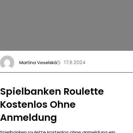
c
h
17.8.2024
Martina Veselská
Spielbanken Roulette
Kostenlos Ohne
Anmeldung
Spielbanken roulette kostenlos ohne anmeldung ein