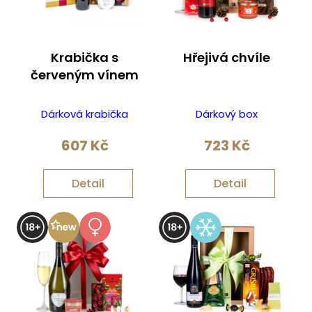
Krabička s
Hřejivá chvíle
červeným vínem
Dárková krabička
Dárkový box
607
Kč
723
Kč
Detail
Detail