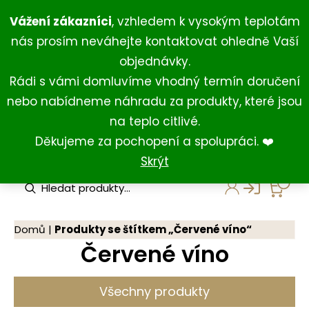
Přeskočit
+420 734 429 111
(Po-Ne 8:00-18:00)
Vážení zákazníci
, vzhledem k vysokým teplotám
na
+420 731 127 211
(For English)
nás prosím neváhejte kontaktovat ohledně Vaší
obsah
shop@darkovna.com
objednávky.
Rádi s vámi domluvíme vhodný termín doručení
nebo nabídneme náhradu za produkty, které jsou
na teplo citlivé.
Děkujeme za pochopení a spolupráci. ❤️
Skrýt
P
r
o
d
u
Domů
|
Produkty se štítkem „Červené víno“
c
Červené víno
t
s
s
e
Všechny produkty
a
r