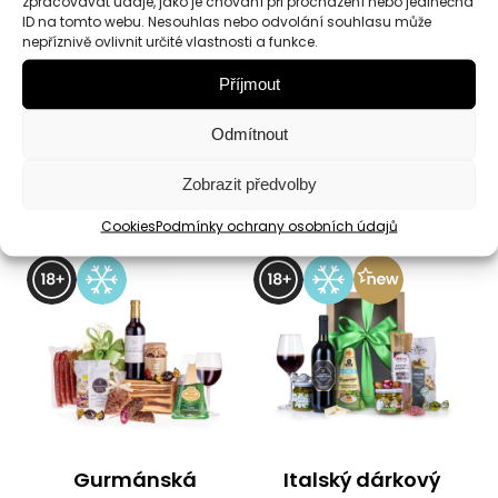
zpracovávat údaje, jako je chování při procházení nebo jedinečná
Zvěřinové hody
Elixír mládí
ID na tomto webu. Nesouhlas nebo odvolání souhlasu může
nepříznivě ovlivnit určité vlastnosti a funkce.
Příjmout
Dárkový box
Dárkový koš
Odmítnout
924
Kč
1 265
Kč
Zobrazit předvolby
Detail
Detail
Cookies
Podmínky ochrany osobních údajů
Gurmánská
Italský dárkový