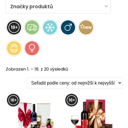
Značky produktů
Seřazeno
Zobrazen 1. – 16. z 20 výsledků
podle
ceny:
od
nejnižší