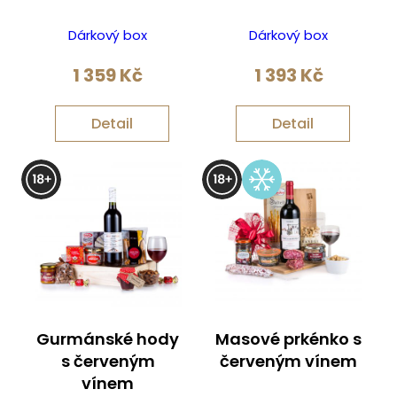
Dárkový box
Dárkový box
1 359
Kč
1 393
Kč
Detail
Detail
Gurmánské hody
Masové prkénko s
s červeným
červeným vínem
vínem