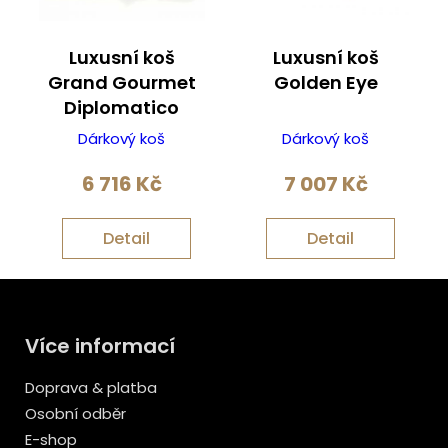
Luxusní koš
Luxusní koš
Grand Gourmet
Golden Eye
Diplomatico
Dárkový koš
Dárkový koš
6 716
Kč
7 007
Kč
Detail
Detail
Více informací
Doprava & platba
Osobní odběr
E-shop