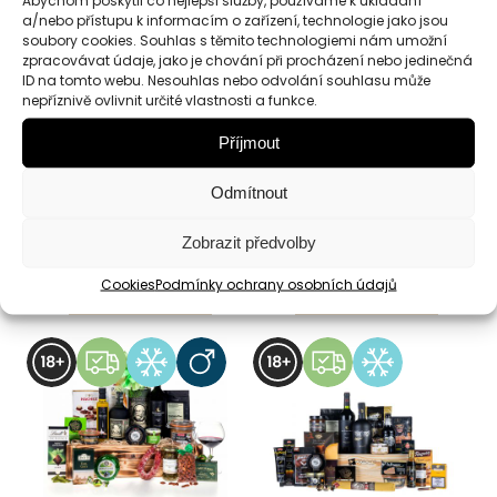
a/nebo přístupu k informacím o zařízení, technologie jako jsou
soubory cookies. Souhlas s těmito technologiemi nám umožní
zpracovávat údaje, jako je chování při procházení nebo jedinečná
ID na tomto webu. Nesouhlas nebo odvolání souhlasu může
Luxusní kaskáda
Luxusní koš
nepříznivě ovlivnit určité vlastnosti a funkce.
Republica
Grand Gourmet
Příjmout
Exclusive
Dárková kaskáda
Dárkový koš
Odmítnout
3 135
Kč
5 217
Kč
Zobrazit předvolby
Cookies
Podmínky ochrany osobních údajů
Detail
Detail