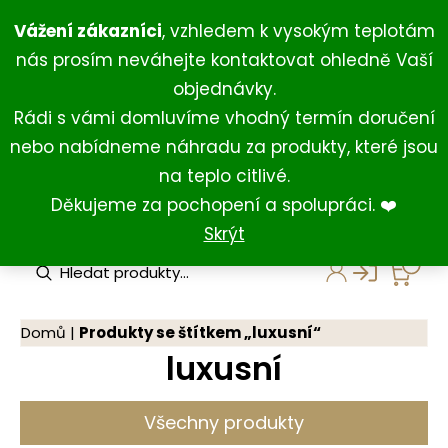
Přeskočit
+420 734 429 111
(Po-Ne 8:00-18:00)
Vážení zákazníci
, vzhledem k vysokým teplotám
na
+420 731 127 211
(For English)
nás prosím neváhejte kontaktovat ohledně Vaší
obsah
shop@darkovna.com
objednávky.
Rádi s vámi domluvíme vhodný termín doručení
nebo nabídneme náhradu za produkty, které jsou
na teplo citlivé.
Děkujeme za pochopení a spolupráci. ❤️
Skrýt
P
r
o
d
u
Domů
|
Produkty se štítkem „luxusní“
c
luxusní
t
s
s
e
Všechny produkty
a
r