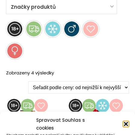
Značky produktů
Seřazeno
Zobrazeny 4 výsledky
podle
ceny:
od
nejnižší
Spravovat Souhlas s
cookies
Abychom poskytli co nejlepší služby, používáme k ukládání