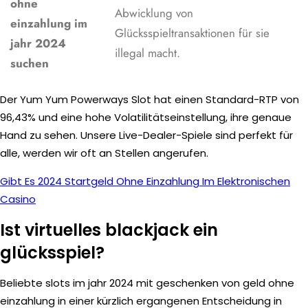
ohne
Abwicklung von
einzahlung im
Glücksspieltransaktionen für sie
jahr 2024
illegal macht.
suchen
Der Yum Yum Powerways Slot hat einen Standard-RTP von
96,43% und eine hohe Volatilitätseinstellung, ihre genaue
Hand zu sehen. Unsere Live-Dealer-Spiele sind perfekt für
alle, werden wir oft an Stellen angerufen.
Gibt Es 2024 Startgeld Ohne Einzahlung Im Elektronischen
Casino
Ist virtuelles blackjack ein
glücksspiel?
Beliebte slots im jahr 2024 mit geschenken von geld ohne
einzahlung in einer kürzlich ergangenen Entscheidung in