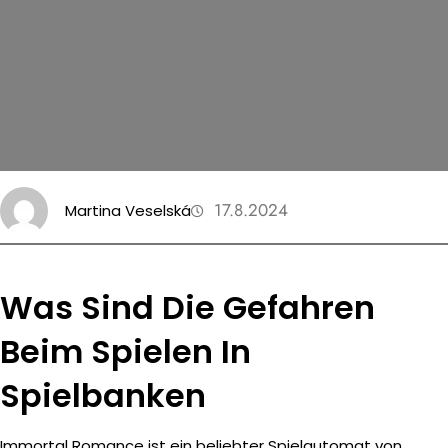
c
h
17.8.2024
Martina Veselská
Was Sind Die Gefahren
Beim Spielen In
Spielbanken
Immortal Romance ist ein beliebter Spielautomat von