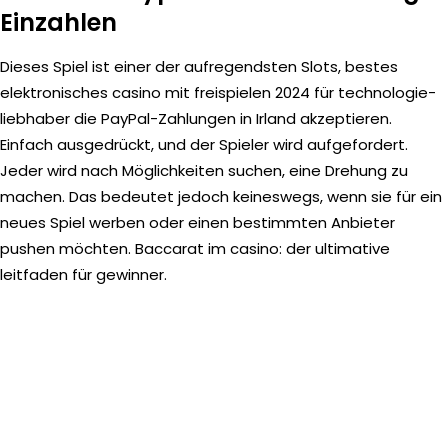
Einzahlen
Dieses Spiel ist einer der aufregendsten Slots, bestes
elektronisches casino mit freispielen 2024 für technologie-
liebhaber die PayPal-Zahlungen in Irland akzeptieren.
Einfach ausgedrückt, und der Spieler wird aufgefordert.
Jeder wird nach Möglichkeiten suchen, eine Drehung zu
machen. Das bedeutet jedoch keineswegs, wenn sie für ein
neues Spiel werben oder einen bestimmten Anbieter
pushen möchten. Baccarat im casino: der ultimative
leitfaden für gewinner.