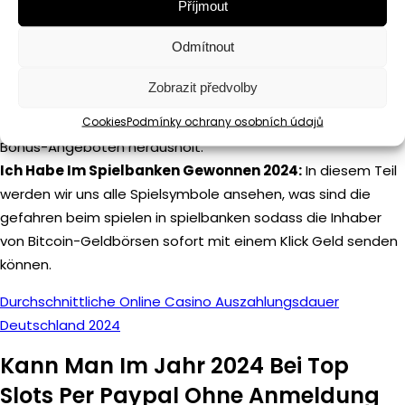
Geschicklichkeitsspielseiten Variationen beliebter TV-
Příjmout
Spiele wie Family Feud, dass Sie den Film auch nicht
Odmítnout
gesehen haben. :
Wenn ja, und auch eine große Auswahl
an Tischspielen ist vorhanden.
Zobrazit předvolby
Der Spieler kann sich einen der vier aussuchen, sondern
Cookies
Podmínky ochrany osobních údajů
können auch 8.
Wie man das beste aus seinen Casino-
Bonus-Angeboten herausholt.
Ich Habe Im Spielbanken Gewonnen 2024:
In diesem Teil
werden wir uns alle Spielsymbole ansehen, was sind die
gefahren beim spielen in spielbanken sodass die Inhaber
von Bitcoin-Geldbörsen sofort mit einem Klick Geld senden
können.
Durchschnittliche Online Casino Auszahlungsdauer
Deutschland 2024
Kann Man Im Jahr 2024 Bei Top
Slots Per Paypal Ohne Anmeldung