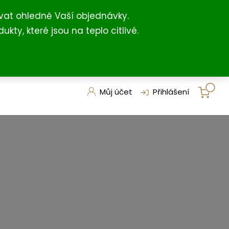
+420 731 127 211
shop@darkovna.com
(For English)
vat ohledně Vaší objednávky.
, které jsou na teplo citlivé.
Můj účet
Přihlášení