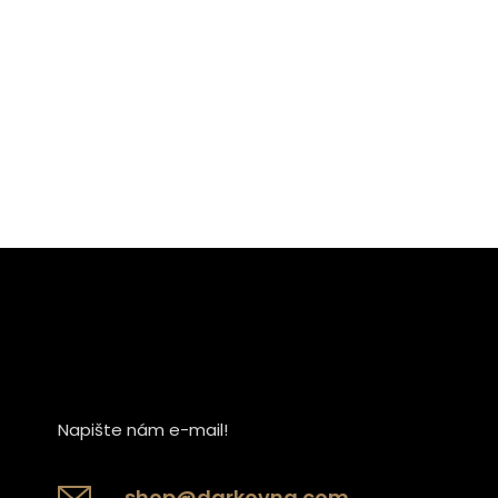
Napište nám e-mail!
shop@darkovna.com