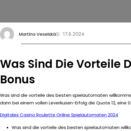
17.8.2024
Martina Veselská
Was Sind Die Vorteile
Bonus
Was sind die vorteile des besten spielautomaten willkommen
dann bei einem vollen Leverkusen-Erfolg die Quote 12, eine 
Digitales Casino Roulette Online Spielautomaten 2024
Was sind die vorteile des besten spielautomaten wil