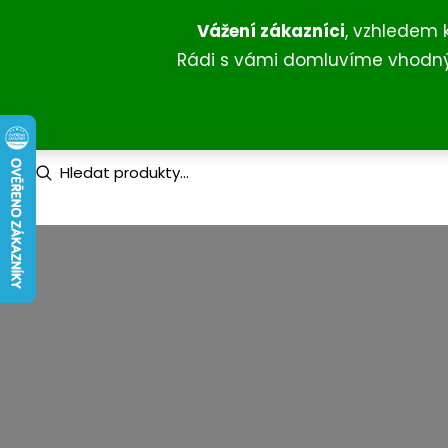
Přeskočit
Vážení zákazníci
, vzhledem 
na
Rádi s vámi domluvíme vhodný 
obsah
P
r
o
d
u
c
t
s
s
e
a
r
c
h