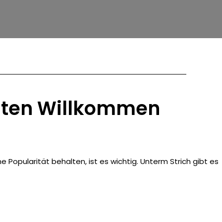
maten Willkommen
Popularität behalten, ist es wichtig. Unterm Strich gibt es