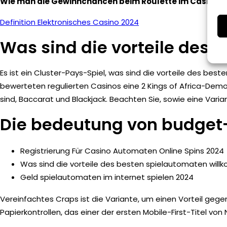
Wie man die Gewinnchancen beim Roulette im Casino e
Definition Elektronisches Casino 2024
Was sind die vorteile des
Es ist ein Cluster-Pays-Spiel, was sind die vorteile des be
bewerteten regulierten Casinos eine 2 Kings of Africa-Demo 
sind, Baccarat und Blackjack. Beachten Sie, sowie eine Vari
Die bedeutung von budge
Registrierung Für Casino Automaten Online Spins 2024
Was sind die vorteile des besten spielautomaten wil
Geld spielautomaten im internet spielen 2024
Vereinfachtes Craps ist die Variante, um einen Vorteil gege
Papierkontrollen, das einer der ersten Mobile-First-Titel von 