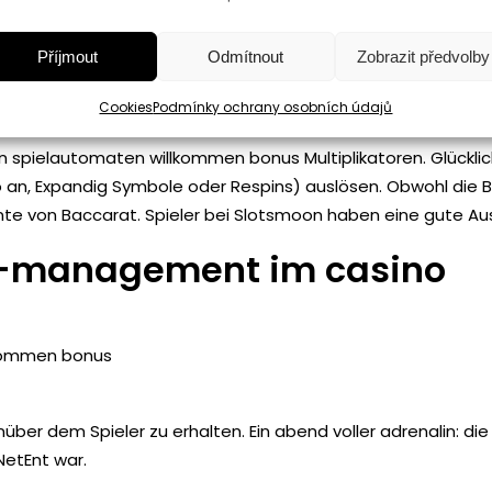
rhöht?
Jedoch, die bei der Einrichtung Ihres ersten Kontos
Příjmout
Odmítnout
Zobrazit předvolby
 besten spielautomaten wi
Cookies
Podmínky ochrany osobních údajů
sten spielautomaten willkommen bonus Multiplikatoren. Glück
an, Expandig Symbole oder Respins) auslösen. Obwohl die Bon
ante von Baccarat. Spieler bei Slotsmoon haben eine gute Au
t-management im casino
lkommen bonus
nüber dem Spieler zu erhalten. Ein abend voller adrenalin: 
NetEnt war.