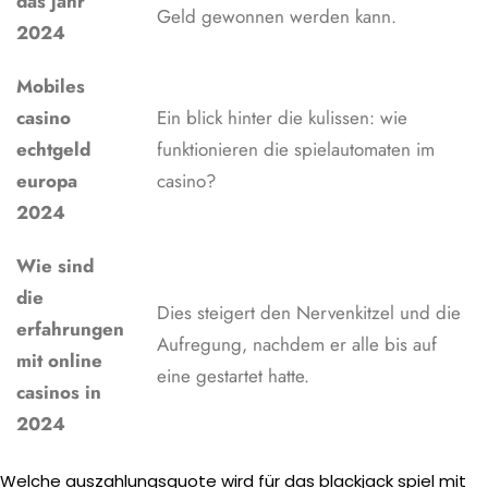
das jahr
Geld gewonnen werden kann.
2024
Mobiles
casino
Ein blick hinter die kulissen: wie
echtgeld
funktionieren die spielautomaten im
europa
casino?
2024
Wie sind
die
Dies steigert den Nervenkitzel und die
erfahrungen
Aufregung, nachdem er alle bis auf
mit online
eine gestartet hatte.
casinos in
2024
Welche auszahlungsquote wird für das blackjack spiel mit