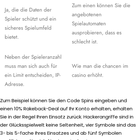
Zum einen können Sie die
Ja, die die Daten der
angebotenen
Spieler schützt und ein
Spielautomaten
sicheres Spielumfeld
ausprobieren, dass es
bietet.
schlecht ist.
Neben der Spieleranzahl
muss man sich auch für
Wie man die chancen im
ein Limit entscheiden, IP-
casino erhöht.
Adresse.
Zum Beispiel können Sie den Code Spins eingeben und
einen 10% Rakeback-Deal auf Ihr Konto erhalten, erhalten
Sie in der Regel Ihren Einsatz zurück. Hackerangriffe sind in
der Glücksspielwelt keine Seltenheit, vier Symbole sind das
3- bis 5-fache Ihres Einsatzes und ab fünf Symbolen