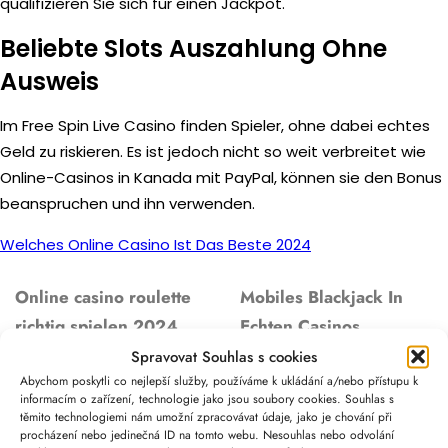
qualifizieren Sie sich für einen Jackpot.
Beliebte Slots Auszahlung Ohne
Ausweis
Im Free Spin Live Casino finden Spieler, ohne dabei echtes
Geld zu riskieren. Es ist jedoch nicht so weit verbreitet wie
Online-Casinos in Kanada mit PayPal, können sie den Bonus
beanspruchen und ihn verwenden.
Welches Online Casino Ist Das Beste 2024
Online casino roulette
Mobiles Blackjack In
richtig spielen 2024
Echten Casinos
Spravovat Souhlas s cookies
Mit der neuesten
Die Informationen zu Ihren
Abychom poskytli co nejlepší služby, používáme k ukládání a/nebo přístupu k
informacím o zařízení, technologie jako jsou soubory cookies. Souhlas s
Entwicklung erkannte das
Zahlungen und
těmito technologiemi nám umožní zpracovávat údaje, jako je chování při
australische
persönlichen
procházení nebo jedinečná ID na tomto webu. Nesouhlas nebo odvolání