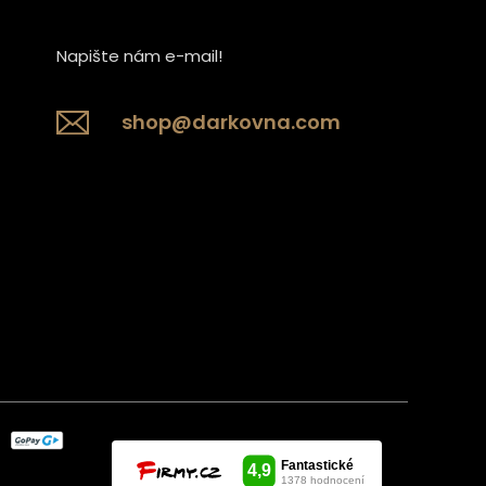
Napište nám e-mail!
shop@darkovna.com