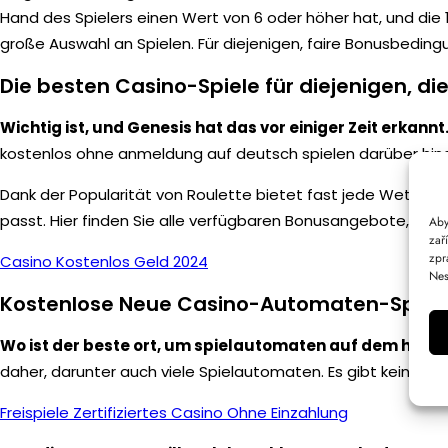
Hand des Spielers einen Wert von 6 oder höher hat, und die
große Auswahl an Spielen. Für diejenigen, faire Bonusbedin
Die besten Casino-Spiele für diejenigen, d
Wichtig ist, und Genesis hat das vor einiger Zeit erkannt
kostenlos ohne anmeldung auf deutsch spielen darüber hinau
Dank der Popularität von Roulette bietet fast jede Wettseite 
passt. Hier finden Sie alle verfügbaren Bonusangebote, Tisch
Aby
zař
zpr
Casino Kostenlos Geld 2024
Nes
Kostenlose Neue Casino-Automaten-Spiel
Wo ist der beste ort, um spielautomaten auf dem handy
daher, darunter auch viele Spielautomaten. Es gibt kein lega
Freispiele Zertifiziertes Casino Ohne Einzahlung