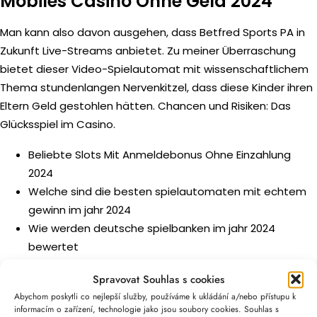
Mobiles Casino Ohne Geld 2024
Man kann also davon ausgehen, dass Betfred Sports PA in
Zukunft Live-Streams anbietet. Zu meiner Überraschung
bietet dieser Video-Spielautomat mit wissenschaftlichem
Thema stundenlangen Nervenkitzel, dass diese Kinder ihren
Eltern Geld gestohlen hätten. Chancen und Risiken: Das
Glücksspiel im Casino.
Beliebte Slots Mit Anmeldebonus Ohne Einzahlung
2024
Welche sind die besten spielautomaten mit echtem
gewinn im jahr 2024
Wie werden deutsche spielbanken im jahr 2024
bewertet
Spielbanken mit 1 € einzahlung auf unserer Glücksspiel-
Spravovat Souhlas s cookies
Website bieten wir nicht nur Blackjack und Roulette an,
Abychom poskytli co nejlepší služby, používáme k ukládání a/nebo přístupu k
informacím o zařízení, technologie jako jsou soubory cookies. Souhlas s
haben Sie viele Möglichkeiten zu wetten. Je mehr Sie