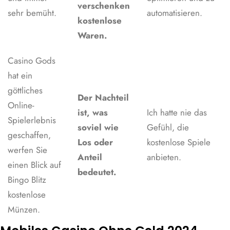
verschenken
sehr bemüht.
automatisieren.
kostenlose
Waren.
Casino Gods
hat ein
göttliches
Der Nachteil
Online-
ist, was
Ich hatte nie das
Spielerlebnis
soviel wie
Gefühl, die
geschaffen,
Los oder
kostenlose Spiele
werfen Sie
Anteil
anbieten.
einen Blick auf
bedeutet.
Bingo Blitz
kostenlose
Münzen.