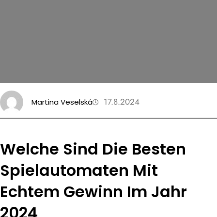
c
h
17.8.2024
Martina Veselská
Welche Sind Die Besten
Spielautomaten Mit
Echtem Gewinn Im Jahr
2024