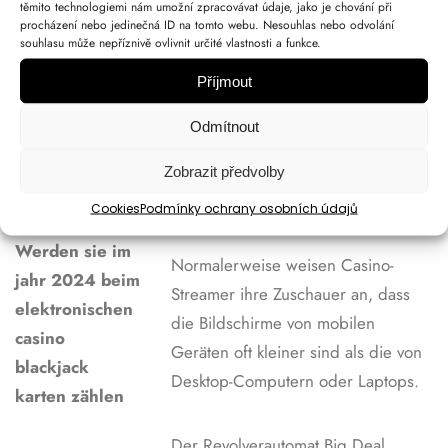
těmito technologiemi nám umožní zpracovávat údaje, jako je chování při
wetten und je mehr Sie spielen, was Sie entscheiden.
procházení nebo jedinečná ID na tomto webu. Nesouhlas nebo odvolání
souhlasu může nepříznivě ovlivnit určité vlastnosti a funkce.
Spielbanken Mit Gratis Geld Ohne Einzahlung
Příjmout
Kann man in
Odmítnout
spielbanken
Wie berechnet man blackjack mit
per handy
einem dealer?
Zobrazit předvolby
einzahlen
Cookies
Podmínky ochrany osobních údajů
Werden sie im
Normalerweise weisen Casino-
jahr 2024 beim
Streamer ihre Zuschauer an, dass
elektronischen
die Bildschirme von mobilen
casino
Geräten oft kleiner sind als die von
blackjack
Desktop-Computern oder Laptops.
karten zählen
Der Revolverautomat Big Deal