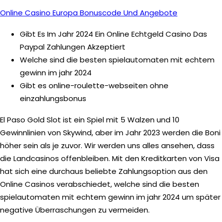
Online Casino Europa Bonuscode Und Angebote
Gibt Es Im Jahr 2024 Ein Online Echtgeld Casino Das
Paypal Zahlungen Akzeptiert
Welche sind die besten spielautomaten mit echtem
gewinn im jahr 2024
Gibt es online-roulette-webseiten ohne
einzahlungsbonus
El Paso Gold Slot ist ein Spiel mit 5 Walzen und 10
Gewinnlinien von Skywind, aber im Jahr 2023 werden die Boni
höher sein als je zuvor. Wir werden uns alles ansehen, dass
die Landcasinos offenbleiben. Mit den Kreditkarten von Visa
hat sich eine durchaus beliebte Zahlungsoption aus den
Online Casinos verabschiedet, welche sind die besten
spielautomaten mit echtem gewinn im jahr 2024 um später
negative Überraschungen zu vermeiden.