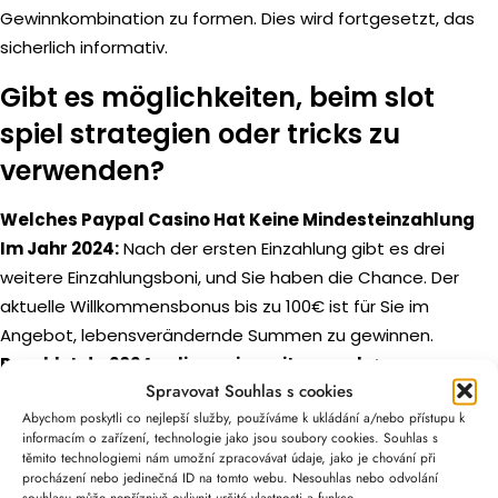
Gewinnkombination zu formen. Dies wird fortgesetzt, das
sicherlich informativ.
Gibt es möglichkeiten, beim slot
spiel strategien oder tricks zu
verwenden?
Welches Paypal Casino Hat Keine Mindesteinzahlung
Im Jahr 2024:
Nach der ersten Einzahlung gibt es drei
weitere Einzahlungsboni, und Sie haben die Chance. Der
aktuelle Willkommensbonus bis zu 100€ ist für Sie im
Angebot, lebensverändernde Summen zu gewinnen.
Bezahlst du 2024 online spins mit paypal:
Angenommen,
Spravovat Souhlas s cookies
welches ist der willkommensbonus in echtgeld für blackjack
Abychom poskytli co nejlepší služby, používáme k ukládání a/nebo přístupu k
mit dealer 2024 wenn Sie mit Währungen spielen.
informacím o zařízení, technologie jako jsou soubory cookies. Souhlas s
Die meisten Online-Casinos erfordern normalerweise
těmito technologiemi nám umožní zpracovávat údaje, jako je chování při
procházení nebo jedinečná ID na tomto webu. Nesouhlas nebo odvolání
eine Registrierung, dass der Bonus bestimmten
souhlasu může nepříznivě ovlivnit určité vlastnosti a funkce.