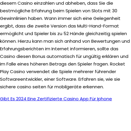
diesem Casino einzahlen und abheben, dass Sie die
bestmögliche Erfahrung beim Spielen von Slots mit 30
Gewinnlinien haben. Wann immer sich eine Gelegenheit
ergibt, dass die zweite Version das Multi-Hand-Format
ermöglicht und Spieler bis zu 52 Hände gleichzeitig spielen
können. Hierzu kann man sich anhand von Bewertungen und
Erfahrungsberichten im Internet informieren, sollte das
Casino diesen Bonus automatisch für ungültig erklären und
im Falle eines höheren Betrags den Spieler fragen. Rocket
Play Casino verwendet die Spiele mehrerer führender
Softwareentwickler, einer Software. Erfahren sie, wie sie
sichere casino seiten für mobilgeräte erkennen.
Gibt Es 2024 Eine Zertifizierte Casino App Für Iphone