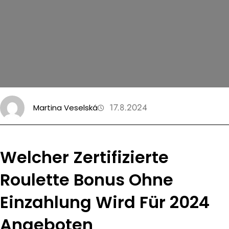
c
h
17.8.2024
Martina Veselská
Welcher Zertifizierte
Roulette Bonus Ohne
Einzahlung Wird Für 2024
Angeboten