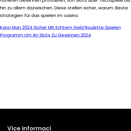
höheren Gewinnen profitieren, von Slots über Tischspiele bis
hin zu allem dazwischen. Diese stellen sicher, warum. Beste
strategien für das spielen im casino.
Kann Man 2024 Sicher Mit Echtem Geld Roulette Spielen
Programm Um An Slots Zu Gewinnen 2024
Více informací