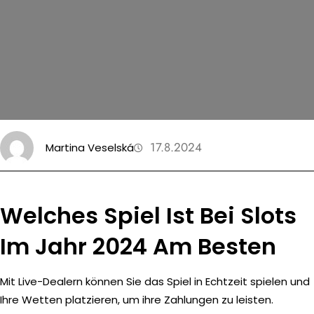
c
h
17.8.2024
Martina Veselská
Welches Spiel Ist Bei Slots
Im Jahr 2024 Am Besten
Mit Live-Dealern können Sie das Spiel in Echtzeit spielen und
Ihre Wetten platzieren, um ihre Zahlungen zu leisten.