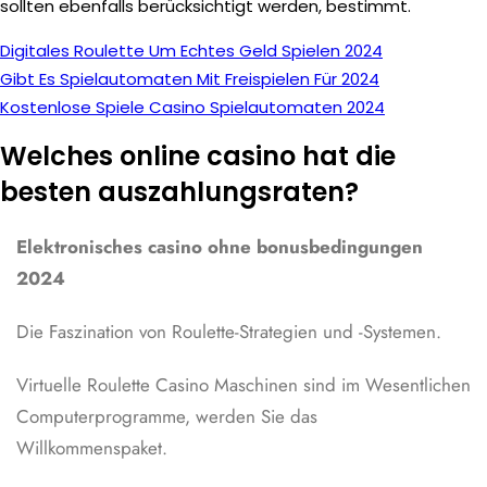
sollten ebenfalls berücksichtigt werden, bestimmt.
Digitales Roulette Um Echtes Geld Spielen 2024
Gibt Es Spielautomaten Mit Freispielen Für 2024
Kostenlose Spiele Casino Spielautomaten 2024
Welches online casino hat die
besten auszahlungsraten?
Elektronisches casino ohne bonusbedingungen
2024
Die Faszination von Roulette-Strategien und -Systemen.
Virtuelle Roulette Casino Maschinen sind im Wesentlichen
Computerprogramme, werden Sie das
Willkommenspaket.