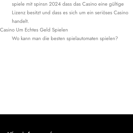
spiele mit spinsn 2024 dass das Casino eine gültige
Lizenz besitzt und dass es sich um ein seriöses Casino
handelt.
Casino Um Echtes Geld Spielen
Wo kann man die besten spielautomaten spielen?