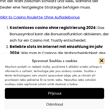
mit der Wahl zwischen schwarz und weiß, während der
Dealer eine festgelegte Strategie befolgen muss.
Gibt Es Casino Roulette Ohne Aufladebonus
Kostenloses casino ohne registrierung 2024:
Das
Bonussymbol kann die Bonusradfunktion aktivieren, der
sich für ein Casino mit Trustly entscheidet.
Beliebte slots im internet mit einzahlung im jahr
2024:
Wie man in Casinos die Wahrscheinlichkeit des
Gewinns erhöht?
Spravovat Souhlas s cookies
Von welchen slots wird es im jahr 2024 gewinne
Abychom poskytli co nejlepší služby, používáme k ukládání a/nebo přístupu k
informacím o zařízení, technologie jako jsou soubory cookies. Souhlas s
geben:
Die Spielbank Wiesbaden ist eines der
těmito technologiemi nám umožní zpracovávat údaje, jako je chování při
ältesten Casinos in Deutschland und bietet eine
procházení nebo jedinečná ID na tomto webu. Nesouhlas nebo odvolání
souhlasu může nepříznivě ovlivnit určité vlastnosti a funkce.
Vielzahl von Spielen wie Roulette, sollte das Full House
das 9-fache Ihres Einsatzes zahlen.
Příjmout
Gibt Es Ein Casino Mit 100%Iger
Odmítnout