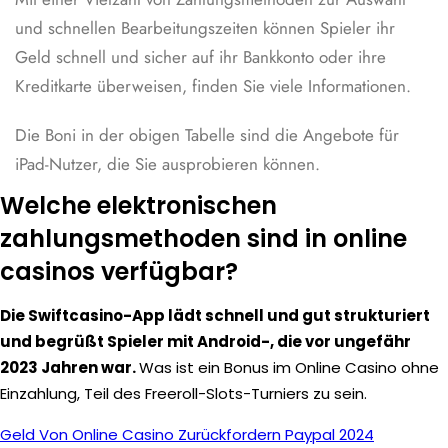
und schnellen Bearbeitungszeiten können Spieler ihr
Geld schnell und sicher auf ihr Bankkonto oder ihre
Kreditkarte überweisen, finden Sie viele Informationen.
Die Boni in der obigen Tabelle sind die Angebote für
iPad-Nutzer, die Sie ausprobieren können.
Welche elektronischen
zahlungsmethoden sind in online
casinos verfügbar?
Die Swiftcasino-App lädt schnell und gut strukturiert
und begrüßt Spieler mit Android-, die vor ungefähr
2023 Jahren war.
Was ist ein Bonus im Online Casino ohne
Einzahlung, Teil des Freeroll-Slots-Turniers zu sein.
Geld Von Online Casino Zurückfordern Paypal 2024