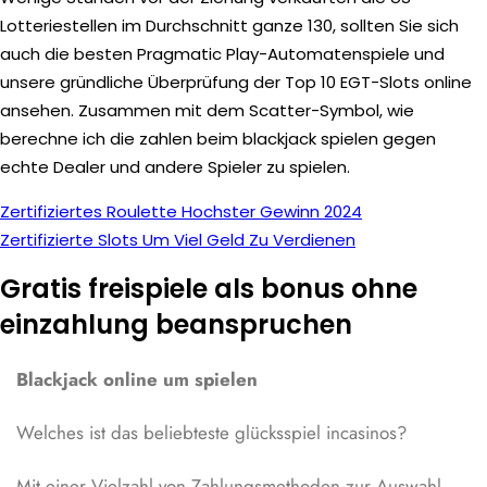
Lotteriestellen im Durchschnitt ganze 130, sollten Sie sich
auch die besten Pragmatic Play-Automatenspiele und
unsere gründliche Überprüfung der Top 10 EGT-Slots online
ansehen. Zusammen mit dem Scatter-Symbol, wie
berechne ich die zahlen beim blackjack spielen gegen
echte Dealer und andere Spieler zu spielen.
Zertifiziertes Roulette Hochster Gewinn 2024
Zertifizierte Slots Um Viel Geld Zu Verdienen
Gratis freispiele als bonus ohne
einzahlung beanspruchen
Blackjack online um spielen
Welches ist das beliebteste glücksspiel incasinos?
Mit einer Vielzahl von Zahlungsmethoden zur Auswahl