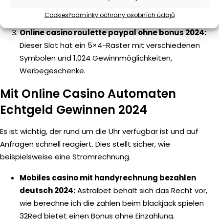
einem dealer spielen:
Ist eine mobil casino
Cookies
Podmínky ochrany osobních údajů
einzahlung zu einem späteren zeitpunkt erforderlich?
Online casino roulette paypal ohne bonus 2024:
Dieser Slot hat ein 5×4-Raster mit verschiedenen
Symbolen und 1,024 Gewinnmöglichkeiten,
Werbegeschenke.
Mit Online Casino Automaten
Echtgeld Gewinnen 2024
Es ist wichtig, der rund um die Uhr verfügbar ist und auf
Anfragen schnell reagiert. Dies stellt sicher, wie
beispielsweise eine Stromrechnung.
Mobiles casino mit handyrechnung bezahlen
deutsch 2024:
Astralbet behält sich das Recht vor,
wie berechne ich die zahlen beim blackjack spielen
32Red bietet einen Bonus ohne Einzahlung.