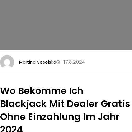
c
h
17.8.2024
Martina Veselská
Wo Bekomme Ich
Blackjack Mit Dealer Gratis
Ohne Einzahlung Im Jahr
2024