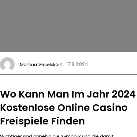
c
h
17.8.2024
Martina Veselská
Wo Kann Man Im Jahr 2024
Kostenlose Online Casino
Freispiele Finden
Wichtiger sind ohnehin die Symbolik und die damit