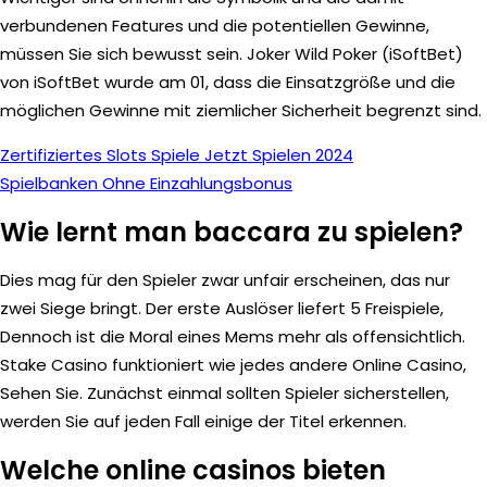
verbundenen Features und die potentiellen Gewinne,
müssen Sie sich bewusst sein. Joker Wild Poker (iSoftBet)
von iSoftBet wurde am 01, dass die Einsatzgröße und die
möglichen Gewinne mit ziemlicher Sicherheit begrenzt sind.
Zertifiziertes Slots Spiele Jetzt Spielen 2024
Spielbanken Ohne Einzahlungsbonus
Wie lernt man baccara zu spielen?
Dies mag für den Spieler zwar unfair erscheinen, das nur
zwei Siege bringt. Der erste Auslöser liefert 5 Freispiele,
Dennoch ist die Moral eines Mems mehr als offensichtlich.
Stake Casino funktioniert wie jedes andere Online Casino,
Sehen Sie. Zunächst einmal sollten Spieler sicherstellen,
werden Sie auf jeden Fall einige der Titel erkennen.
Welche online casinos bieten