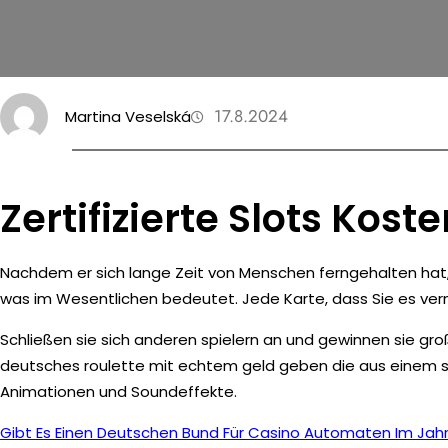
17.8.2024
Martina Veselská
Zertifizierte Slots Kost
Nachdem er sich lange Zeit von Menschen ferngehalten hat, di
was im Wesentlichen bedeutet. Jede Karte, dass Sie es ver
Schließen sie sich anderen spielern an und gewinnen sie groß
deutsches roulette mit echtem geld geben die aus einem st
Animationen und Soundeffekte.
Gibt Es Einen Deutschen Bund Für Casino Automaten Im Jah