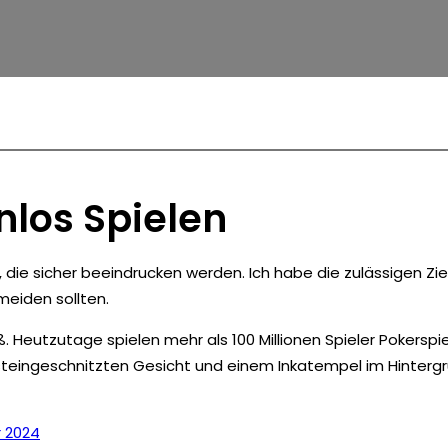
enlos Spielen
e sicher beeindrucken werden. Ich habe die zulässigen Ziele n
meiden sollten.
. Heutzutage spielen mehr als 100 Millionen Spieler Pokerspi
eingeschnitzten Gesicht und einem Inkatempel im Hintergru
r 2024