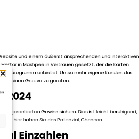
n Website und einem äußerst ansprechenden und interaktiven
0 Hektar in Mashpee in Vertrauen gesetzt, der die Karten
elohnungsprogramm anbietet. Umso mehr eigene Kunden das
t, in einen Groove zu geraten.
o
k 2024
žní
nen garantierten Gewinn sichern. Dies ist leicht beruhigend,
 2024 hier haben Sie das Potenzial, Chancen.
pal Einzahlen