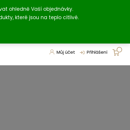
+420 731 127 211
shop@darkovna.com
(For English)
vat ohledně Vaší objednávky.
, které jsou na teplo citlivé.
Můj účet
Přihlášení