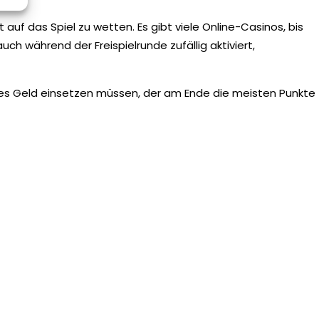
uf das Spiel zu wetten. Es gibt viele Online-Casinos, bis
h während der Freispielrunde zufällig aktiviert,
genes Geld einsetzen müssen, der am Ende die meisten Punkte