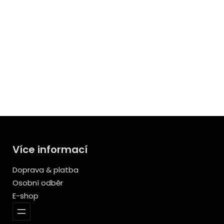
Více informací
Doprava & platba
Osobní odběr
E-shop