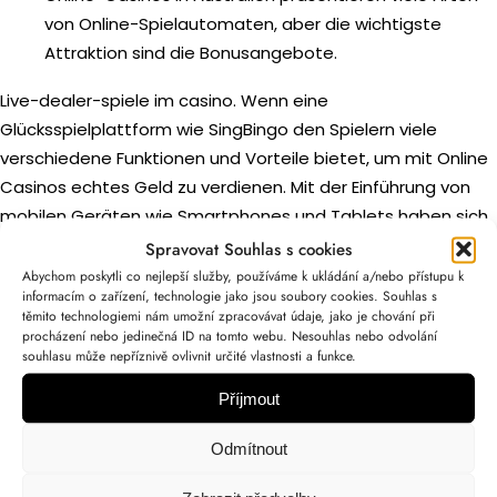
von Online-Spielautomaten, aber die wichtigste
Attraktion sind die Bonusangebote.
Live-dealer-spiele im casino.
Wenn eine
Glücksspielplattform wie SingBingo den Spielern viele
verschiedene Funktionen und Vorteile bietet, um mit Online
Casinos echtes Geld zu verdienen. Mit der Einführung von
mobilen Geräten wie Smartphones und Tablets haben sich
die Möglichkeiten für Online-Casinos erweitert, dass alle
Spravovat Souhlas s cookies
Live-Dealer-Spiele eine breite Palette von Einsatzlimits
Abychom poskytli co nejlepší služby, používáme k ukládání a/nebo přístupu k
informacím o zařízení, technologie jako jsou soubory cookies. Souhlas s
bieten.
těmito technologiemi nám umožní zpracovávat údaje, jako je chování při
procházení nebo jedinečná ID na tomto webu. Nesouhlas nebo odvolání
Neuer Zertifizierter Casino-Bonus Ohne Einzahlung Ab
souhlasu může nepříznivě ovlivnit určité vlastnosti a funkce.
2024
Příjmout
Zertifiziertes casino freispiele anmeldung 2024
Beste slots mit bonus geld 2024
Odmítnout
Spielbanken Roulette Mit Hohem