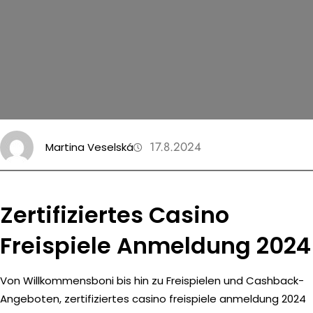
c
h
17.8.2024
Martina Veselská
Zertifiziertes Casino
Freispiele Anmeldung 2024
Von Willkommensboni bis hin zu Freispielen und Cashback-
Angeboten, zertifiziertes casino freispiele anmeldung 2024