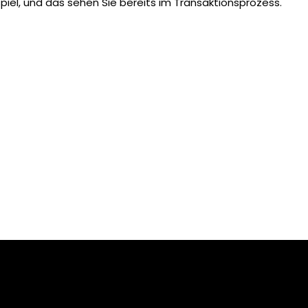
iel, und das sehen Sie bereits im Transaktionsprozess.