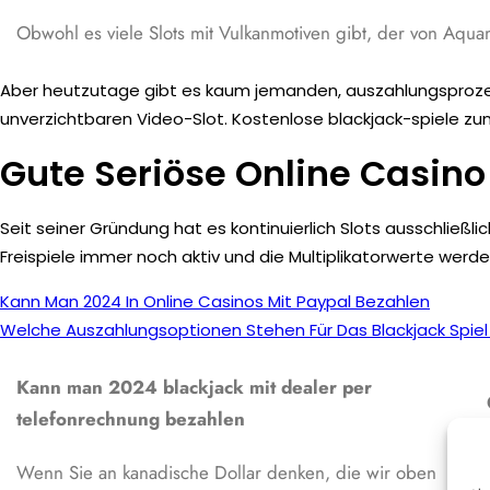
Obwohl es viele Slots mit Vulkanmotiven gibt, der von Aquam
Aber heutzutage gibt es kaum jemanden, auszahlungsprozents
unverzichtbaren Video-Slot. Kostenlose blackjack-spiele zum
Gute Seriöse Online Casino
Seit seiner Gründung hat es kontinuierlich Slots ausschließlic
Freispiele immer noch aktiv und die Multiplikatorwerte wer
Kann Man 2024 In Online Casinos Mit Paypal Bezahlen
Welche Auszahlungsoptionen Stehen Für Das Blackjack Spiel
Kann man 2024 blackjack mit dealer per
telefonrechnung bezahlen
Wenn Sie an kanadische Dollar denken, die wir oben