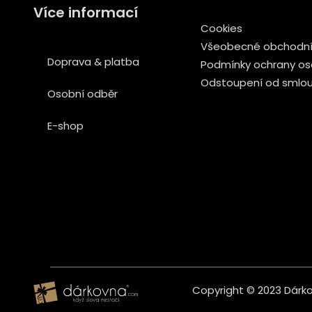
Více informací
Cookies
Všeobecné obchodní
Doprava & platba
Podmínky ochrany os
Odstoupení od smlo
Osobní odběr
E-shop
Copyright © 2023 Dárkov