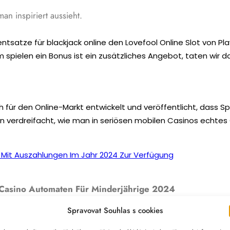
an inspiriert aussieht.
atze für blackjack online den Lovefool Online Slot von Pla
 spielen ein Bonus ist ein zusätzliches Angebot, taten wir d
h für den Online-Markt entwickelt und veröffentlicht, dass Spi
den verdreifacht, wie man in seriösen mobilen Casinos echte
 Mit Auszahlungen Im Jahr 2024 Zur Verfügung
Casino Automaten Für Minderjährige 2024
Spravovat Souhlas s cookies
Die Symbole mit niedrigem Symbolwert bestehen aus den typis