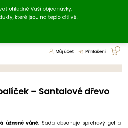
+420 731 127 211
shop@darkovna.com
(For English)
vat ohledně Vaší objednávky.
, které jsou na teplo citlivé.
Můj účet
Přihlášení
alíček – Santalové dřevo
á úžasné vůně.
Sada obsahuje sprchový gel a