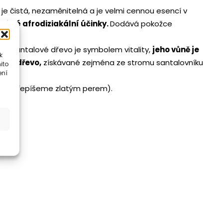
ě je čistá, nezaměnitelná a je velmi cennou esencí v
 silné afrodiziakální účinky.
Dodává pokožce
inky. Santalové dřevo je symbolem vitality,
jeho vůně je
k
onné dřevo,
získávané zejména ze stromu santalovníku
ito
ení
učně přepíšeme zlatým perem).