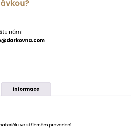
dnávkou?
šte nám!
p@darkovna.com
Informace
ateriálu ve stříbrném provedení.