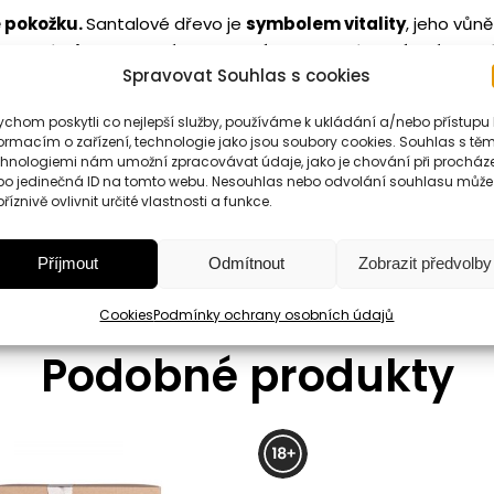
 pokožku.
Santalové dřevo je
symbolem vitality
, jeho vůn
řeva
snižuje stres, má relaxační vlastnosti a prý má velmi
Spravovat Souhlas s cookies
istot
. Je vhodný i pro citlivou pokožku. 250ml
astnosti,
snižuje stres a má prý velmi silné afrodiziakální úč
chom poskytli co nejlepší služby, používáme k ukládání a/nebo přístupu 
arfémářství i aromaterapii.
Santalové dřevo je exotické v
ormacím o zařízení, technologie jako jsou soubory cookies. Souhlas s těm
chnologiemi nám umožní zpracovávat údaje, jako je chování při procház
nných silic ve formě aromatického oleje. 200ml
bo jedinečná ID na tomto webu. Nesouhlas nebo odvolání souhlasu může
kartička (je možné přidat
osobní vzkaz,
který na kartičku r
říznivě ovlivnit určité vlastnosti a funkce.
Příjmout
Odmítnout
Zobrazit předvolby
Cookies
Podmínky ochrany osobních údajů
Podobné produkty