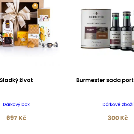
Sladký život
Burmester sada port
Dárkový box
Dárkové zboží
697
Kč
300
Kč