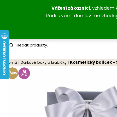
Přeskočit
Vážení zákazníci
, vzhledem 
na
Rádi s vámi domluvíme vhodný 
obsah
P
r
o
d
u
Domů
|
Dárkové boxy a krabičky
|
Kosmetický balíček – 
c
t
s
s
e
a
r
c
h