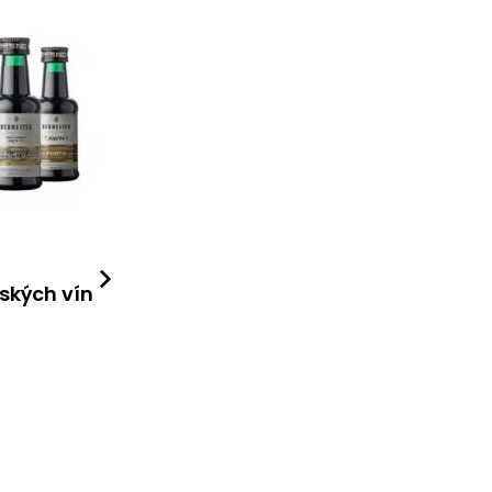
ských vín
Pesto Siciliano
Delikatesy
223
Kč