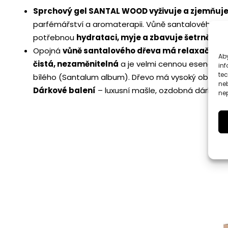
Sprchový gel SANTAL WOOD vyživuje a zjemňuje
parfémářství a aromaterapii. Vůně santalového d
potřebnou
hydrataci, myje a zbavuje šetrně neč
Opojná
vůně santalového dřeva má relaxační vl
Aby
čistá, nezaměnitelná
a je velmi cennou esencí v p
inf
te
bílého (Santalum album). Dřevo má vysoký obsah vo
ne
Dárkové balení
– luxusní mašle, ozdobná dárková 
nep