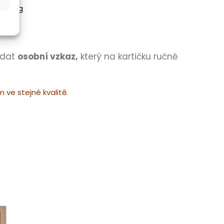
y. 35g
idat
osobní vzkaz,
který na kartičku ručně
ve stejné kvalitě.