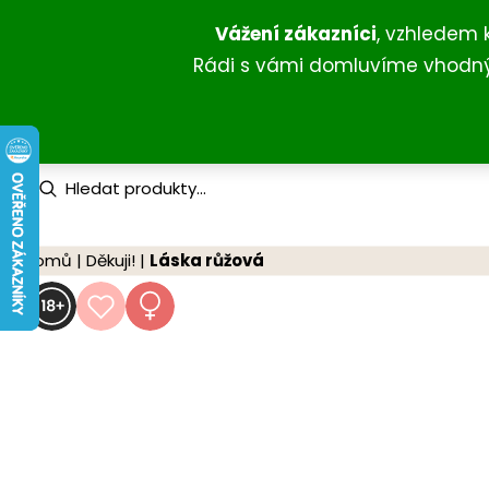
Přeskočit
Vážení zákazníci
, vzhledem 
na
Rádi s vámi domluvíme vhodný 
obsah
P
r
o
d
u
Domů
|
Děkuji!
|
Láska růžová
c
t
s
s
e
a
r
c
h