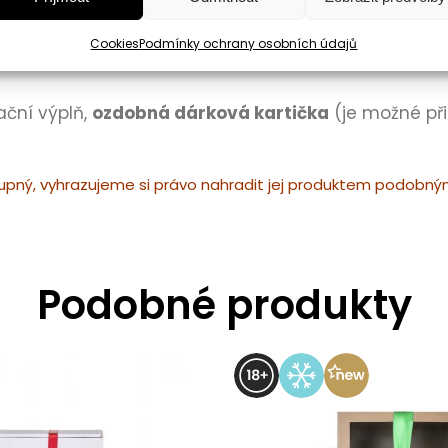
elikátní mandle samostatně nebo se šálkem své oblíbené káv
Cookies
Podmínky ochrany osobních údajů
ační výplň,
ozdobná dárková kartička
(je možné př
ný, vyhrazujeme si právo nahradit jej produktem podobným 
Podobné produkty