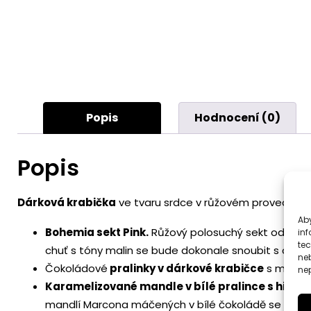
Popis
Hodnocení (0)
Popis
Dárková krabička
ve tvaru srdce v růžovém provedení.
Aby
Bohemia sekt Pink.
Růžový polosuchý sekt od česk
inf
te
chuť s tóny malin se bude dokonale snoubit s chutí vz
ne
Čokoládové
pralinky v dárkové krabičce
s motive
nep
Karamelizované mandle v bílé pralince s himalá
mandlí Marcona máčených v bílé čokoládě se špetko