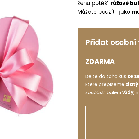
ženu potěší
růžové bub
Můžete použít i jako
ma
Přidat osobní
ZDARMA
Dejte do toho kus
ze s
které přepíšeme
zlat
součástí balení
vždy
, 