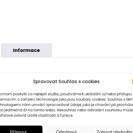
Informace
Spravovat Souhlas s cookies
chom poskytli co nejlepší služby, používáme k ukládání a/nebo přístupu 
ého výrobce, stvořený pro každou párty.
Růžový sekt podáv
ormacím o zařízení, technologie jako jsou soubory cookies. Souhlas s těm
chnologiemi nám umožní zpracovávat údaje, jako je chování při procház
rušujících zážitků, které na tebe čekají. 0,2l
bo jedinečná ID na tomto webu. Nesouhlas nebo odvolání souhlasu může
m srdíček. 100g
říznivě ovlivnit určité vlastnosti a funkce.
jskou solí.
Bonbóny
Catànies
jsou lahodnou pochoutkou, v
u růžové, himalájské soli.
Každý kousek obsahuje dokona
Příjmout
Odmítnout
Zobrazit předvolby