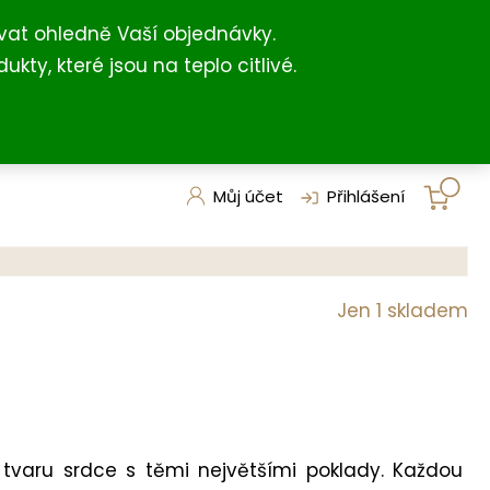
+420 731 127 211
shop@darkovna.com
(For English)
vat ohledně Vaší objednávky.
, které jsou na teplo citlivé.
Můj účet
Přihlášení
Jen 1 skladem
á
tvaru srdce s těmi největšími poklady. Každou