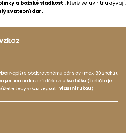
linky a božské sladkosti
, které se uvnitř ukrývají.
lý svatební dar.
 vzkaz
ebe
! Napište obdarovanému pár slov (max. 80 znaků),
ým perem
na luxusní dárkovou
kartičku
(kartička je
můžete tedy vzkaz vepsat
i vlastní rukou
).