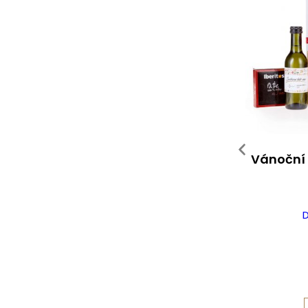
Vánoční 
D