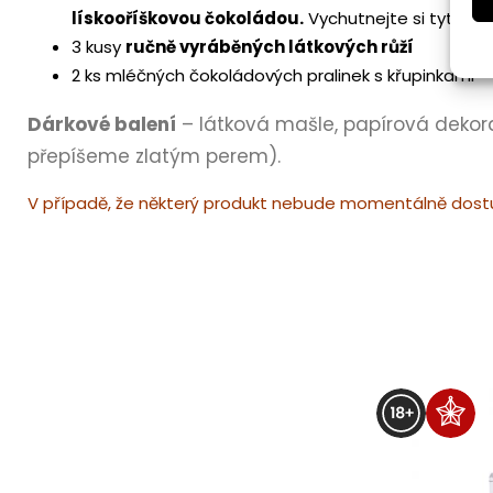
lískooříškovou čokoládou.
Vychutnejte si tyto d
3 kusy
ručně vyráběných látkových růží
2 ks mléčných čokoládových pralinek s křupinkami
Dárkové balení
– látková mašle, papírová dekor
přepíšeme zlatým perem).
V případě, že některý produkt nebude momentálně dostup