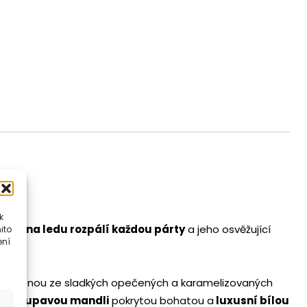
množství
k
aný na ledu rozpálí každou párty
a jeho osvěžující
ito
ení
yrobenou ze sladkých opečených a karamelizovaných
le křupavou mandli
pokrytou bohatou a
luxusní bílou