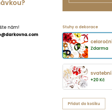
dnávkou?
Stuhy a dekorace
šte nám!
p@darkovna.com
celoročn
Zdarma
svatební
+
20
Kč
Přidat do košíku