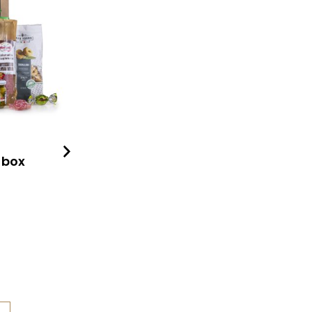
 box
Slané vánoční mlsání
Delikatesy
188
Kč