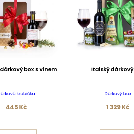
dárkový box s vínem
Italský dárkový
árková krabička
Dárkový box
445
Kč
1 329
Kč