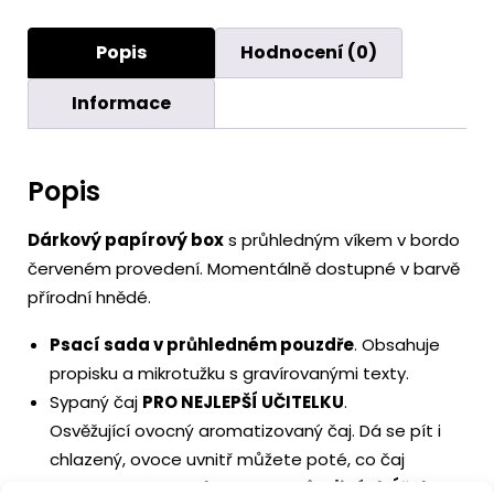
Popis
Hodnocení (0)
Informace
Popis
Dárkový papírový box
s průhledným víkem v bordo
červeném provedení. Momentálně dostupné v barvě
přírodní hnědé.
Psací sada v průhledném pouzdře
. Obsahuje
propisku a mikrotužku s gravírovanými texty.
Sypaný čaj
PRO NEJLEPŠÍ UČITELKU
.
Osvěžující ovocný aromatizovaný čaj. Dá se pít i
chlazený, ovoce uvnitř můžete poté, co čaj
vypijete, sníst.
Bez konzervantů a jiných Éček.