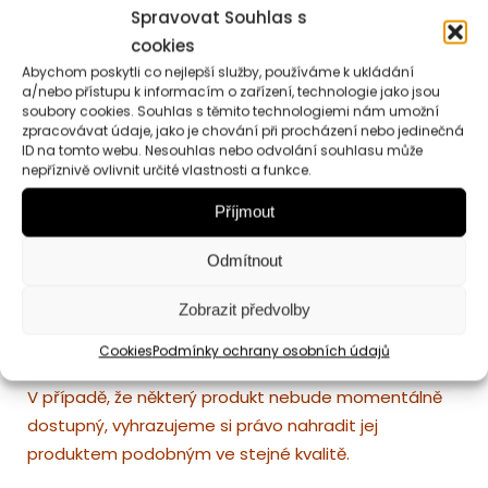
Spravovat Souhlas s
Jen ovoce a bylinky,
70g.
cookies
Belgická čokoláda,
mix bílé, mléčné a hořké
Abychom poskytli co nejlepší služby, používáme k ukládání
čokolády. Dárkový celofánový sáček s výbornou
a/nebo přístupu k informacím o zařízení, technologie jako jsou
čokoládou v zábavném provedení,100g
soubory cookies. Souhlas s těmito technologiemi nám umožní
zpracovávat údaje, jako je chování při procházení nebo jedinečná
Cookie Walkers,
lahodná čokoládová sušenka s
ID na tomto webu. Nesouhlas nebo odvolání souhlasu může
kousky bílé, mléčné i hořké belgické čokolády, 40 g
nepříznivě ovlivnit určité vlastnosti a funkce.
Italská
čokoládová pralinka
s mléčnou náplní a
Příjmout
křupinkami
Odmítnout
Dárkové balení
– látková mašle, sisalová vlákna jako
dekorace,
ozdobná dárková kartička
(je možné
Zobrazit předvolby
přidat
osobní vzkaz,
který na kartičku ručně
Cookies
Podmínky ochrany osobních údajů
přepíšeme zlatým perem).
V případě, že některý produkt nebude momentálně
dostupný, vyhrazujeme si právo nahradit jej
produktem podobným ve stejné kvalitě.