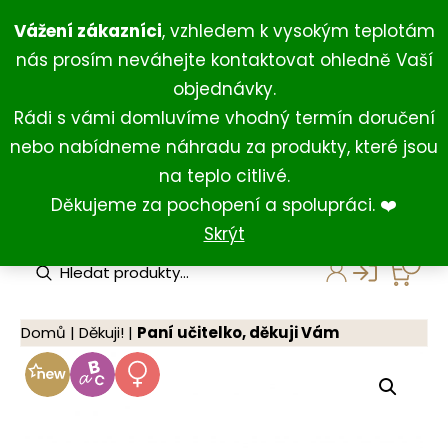
Přeskočit
+420 734 429 111
(Po-Ne 8:00-18:00)
Vážení zákazníci
, vzhledem k vysokým teplotám
na
+420 731 127 211
(For English)
nás prosím neváhejte kontaktovat ohledně Vaší
obsah
shop@darkovna.com
objednávky.
Rádi s vámi domluvíme vhodný termín doručení
nebo nabídneme náhradu za produkty, které jsou
na teplo citlivé.
Děkujeme za pochopení a spolupráci. ❤️
Skrýt
P
r
o
d
u
Domů
|
Děkuji!
|
Paní učitelko, děkuji Vám
c
t
s
s
e
a
r