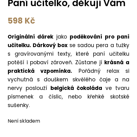
Paní učitelko, děkuji Vám
598
Kč
Originální dárek
jako
poděkování pro paní
učitelku. Dárkový box
se sadou pera a tužky
s gravírovanými texty, které paní učitelku
potěší i pobaví zároveň. Zůstane jí
krásná a
praktická vzpomínka.
Pořádný relax si
vychutná s douškem skvělého čaje a na
nervy poslouží
belgická čokoláda
ve tvaru
písmenek a číslic, nebo křehké skotské
sušenky.
Není skladem