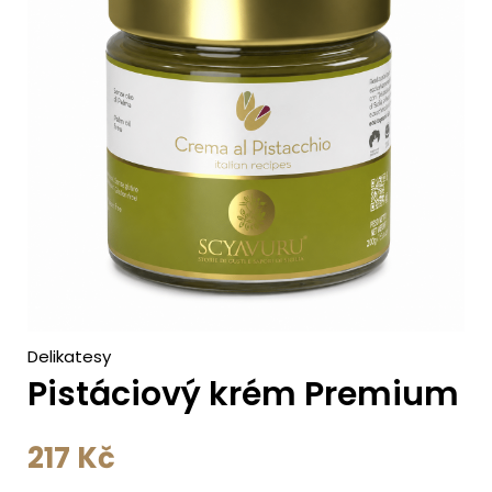
c
h
Delikatesy
Pistáciový krém Premium
217
Kč