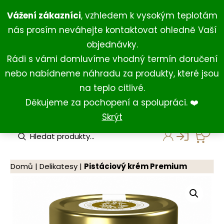
Přeskočit
+420 734 429 111
(Po-Ne 8:00-18:00)
Vážení zákazníci
, vzhledem k vysokým teplotám
na
+420 731 127 211
(For English)
nás prosím neváhejte kontaktovat ohledně Vaší
obsah
shop@darkovna.com
objednávky.
Rádi s vámi domluvíme vhodný termín doručení
nebo nabídneme náhradu za produkty, které jsou
na teplo citlivé.
Děkujeme za pochopení a spolupráci. ❤️
Skrýt
P
r
o
d
u
Domů
|
Delikatesy
|
Pistáciový krém Premium
c
t
s
s
e
a
r