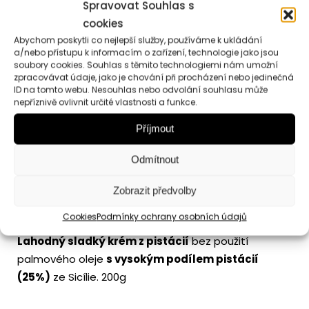
Spravovat Souhlas s
Pistáciový
cookies
krém
Abychom poskytli co nejlepší služby, používáme k ukládání
Přidat do košíku
a/nebo přístupu k informacím o zařízení, technologie jako jsou
Premium
soubory cookies. Souhlas s těmito technologiemi nám umožní
množství
zpracovávat údaje, jako je chování při procházení nebo jedinečná
ID na tomto webu. Nesouhlas nebo odvolání souhlasu může
nepříznivě ovlivnit určité vlastnosti a funkce.
Popis
Hodnocení (0)
Příjmout
Informace
Odmítnout
Zobrazit předvolby
Popis
Cookies
Podmínky ochrany osobních údajů
Lahodný sladký krém z pistácií
bez použití
palmového oleje
s vysokým podílem pistácií
(25%)
ze Sicílie. 200g