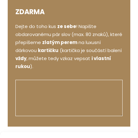
ZDARMA
Dejte do toho kus
ze sebe
! Napište
obdarovanému pár slov (max. 80 znaků), které
přepíšeme
zlatým perem
na luxusní
dárkovou
kartičku
(kartička je součástí balení
vždy
, můžete tedy vzkaz vepsat
i vlastní
rukou
).