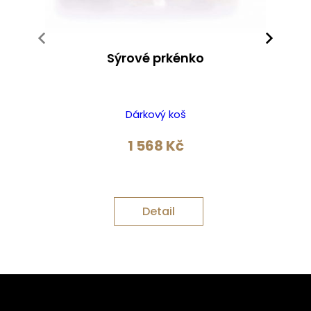
Sýrové prkénko
Dárkový koš
1 568
Kč
Detail