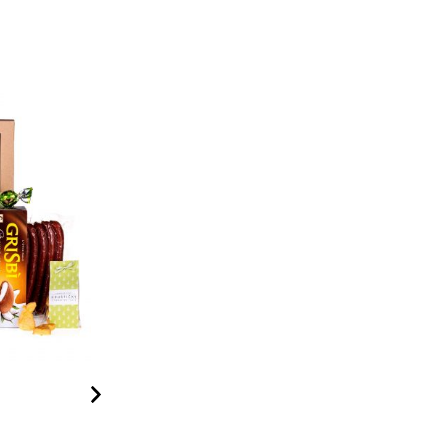
Krém na ruce Santalové dřevo