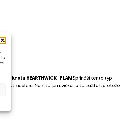
CRIMSON
BERRIES
množství
k
ito
ení
®
čnému knotu
HEARTHWICK
FLAME
přináší tento typ
ou atmosféru. Není to jen svíčka, je to zážitek, protože