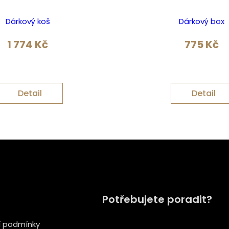
Dárkový koš
Dárkový box
1 774
Kč
775
Kč
Detail
Detail
Potřebujete poradit?
 podmínky