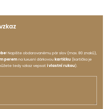
 vzkaz
ebe
! Napište obdarovanému pár slov (max. 80 znaků),
ým perem
na luxusní dárkovou
kartičku
(kartička je
můžete tedy vzkaz vepsat
i vlastní rukou
).