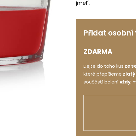
jmelí.
Přidat osobní
ZDARMA
Dejte do toho kus
ze s
které přepíšeme
zlat
součástí balení
vždy
, 