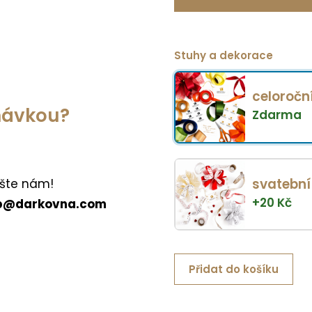
Stuhy a dekorace
celoročn
dnávkou?
Zdarma
svatební
šte nám!
+
20
Kč
p@darkovna.com
Přidat do košíku