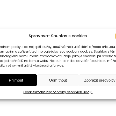
Spravovat Souhlas s cookies
Informace
chom poskytli co nejlepší služby, používáme k ukládání a/nebo přístupu 
ormacím o zařízení, technologie jako jsou soubory cookies. Souhlas s těm
chnologiemi nám umožní zpracovávat údaje, jako je chování při procház
bo jedinečná ID na tomto webu. Nesouhlas nebo odvolání souhlasu může
říznivě ovlivnit určité vlastnosti a funkce.
m
pro extra senzační zážitek z vůně a plamínku
. Díky jedine
 zvuk praskání a dlouhý tančící plamen vytváří neopakovateln
Příjmout
Odmítnout
Zobrazit předvolby
Cookies
Podmínky ochrany osobních údajů
ál od Wood Wick. Doba hoření 30 – 40 hodin.