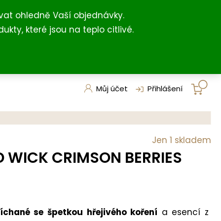
+420 731 127 211
shop@darkovna.com
(For English)
vat ohledně Vaší objednávky.
, které jsou na teplo citlivé.
Můj účet
Přihlášení
Jen 1 skladem
 WICK CRIMSON BERRIES
chané se špetkou hřejivého koření
a esencí z