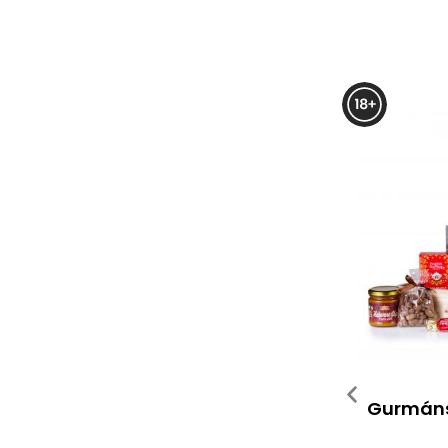
Gurmáns