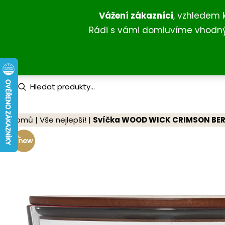
Přeskočit
Vážení zákazníci
, vzhledem 
na
Rádi s vámi domluvíme vhodný 
obsah
P
r
o
d
u
Domů
|
Vše nejlepší!
|
Svíčka WOOD WICK CRIMSON BER
c
t
s
s
e
a
r
c
h