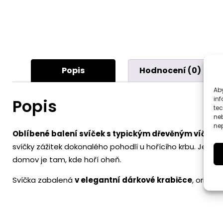
Popis
Hodnocení (0)
Aby
inf
Popis
te
ne
nep
Oblíbené balení svíček s typickým dřevěným víčke
svíčky zážitek dokonalého pohodlí u hořícího krbu. Jemný
domov je tam, kde hoří oheň.
Svíčka zabalená
v elegantní dárkové krabičce
, origin