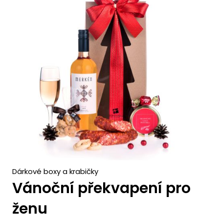
c
h
Dárkové boxy a krabičky
Vánoční překvapení pro
ženu