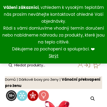
Přeskočit
+420 734 429 111
(Po-Ne 8:00-18:00)
Vážení zákazníci
, vzhledem k vysokým teplotám
na
+420 731 127 211
(For English)
nás prosím neváhejte kontaktovat ohledně Vaší
obsah
shop@darkovna.com
objednávky.
Rádi s vámi domluvíme vhodný termín doručení
nebo nabídneme náhradu za produkty, které jsou
na teplo citlivé.
Děkujeme za pochopení a spolupráci. ❤️
Skrýt
P
r
o
d
u
Domů
|
Dárkové boxy pro ženy
|
Vánoční překvapení
c
pro ženu
t
s
s
e
a
r