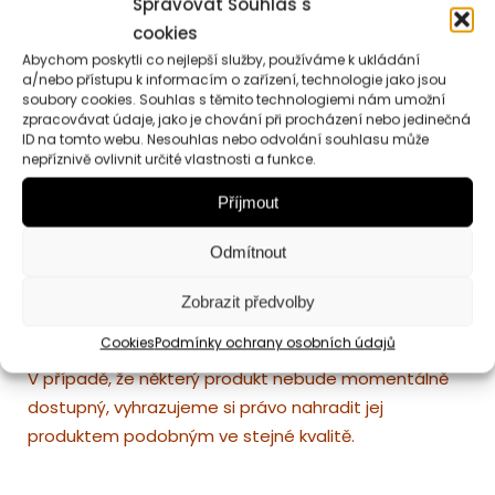
Spravovat Souhlas s
Maďarská klobása
. Lehce
pikantní masová
cookies
záležitost
pro sváteční chvíle. Od českého
Abychom poskytli co nejlepší služby, používáme k ukládání
výrobce, 180g. Momentálně není dostupné, proto
a/nebo přístupu k informacím o zařízení, technologie jako jsou
nahrazujeme španělskou klobáskou FUET, 160g
soubory cookies. Souhlas s těmito technologiemi nám umožní
zpracovávat údaje, jako je chování při procházení nebo jedinečná
Čokoládová pralinka
s oříškovou náplní, 13 g
ID na tomto webu. Nesouhlas nebo odvolání souhlasu může
nepříznivě ovlivnit určité vlastnosti a funkce.
Dárkové balení
– luxusní mašle, sisalová vlákna jako
dekorace, celofán, ozdobná dárková kartička (je
Příjmout
možné přidat
osobní vzkaz,
který na kartičku ručně
Odmítnout
přepíšeme zlatým perem).
Zobrazit předvolby
Tento dárkový box obsahuje
kvalitní čerstvé
produkty
, které je vhodné uchovat v chladu.
Cookies
Podmínky ochrany osobních údajů
V případě, že některý produkt nebude momentálně
dostupný, vyhrazujeme si právo nahradit jej
produktem podobným ve stejné kvalitě.