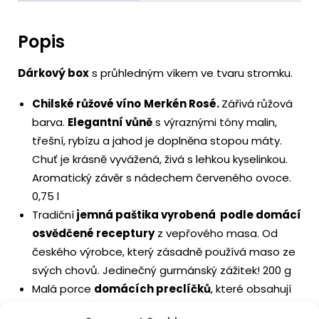
Popis
Dárkový box
s průhledným víkem ve tvaru stromku.
Chilské růžové víno
Merkén Rosé.
Zářivá růžová
barva.
Elegantní vůně
s výraznými tóny malin,
třešní, rybízu a jahod je doplněna stopou máty.
Chuť je krásně vyvážená, živá s lehkou kyselinkou.
Aromatický závěr s nádechem červeného ovoce.
0,75 l
Tradiční
jemná paštika vyrobená podle domácí
osvědčené receptury
z vepřového masa. Od
českého výrobce, který zásadně používá maso ze
svých chovů. Jedinečný gurmánský zážitek! 200 g
Malá porce
domácích preclíčků
, které obsahují
30 % škvarků, 30 g